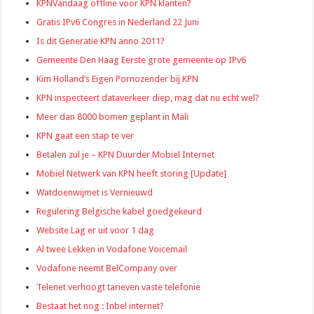
KPNVandaag offline voor KPN klanten?
Gratis IPv6 Congres in Nederland 22 Juni
Is dit Generatie KPN anno 2011?
Gemeente Den Haag Eerste grote gemeente op IPv6
Kim Holland’s Eigen Pornozender bij KPN
KPN inspecteert dataverkeer diep, mag dat nu echt wel?
Meer dan 8000 bomen geplant in Mali
KPN gaat een stap te ver
Betalen zul je – KPN Duurder Mobiel Internet
Mobiel Netwerk van KPN heeft storing [Update]
Watdoenwijmet is Vernieuwd
Regulering Belgische kabel goedgekeurd
Website Lag er uit voor 1 dag
Al twee Lekken in Vodafone Voicemail
Vodafone neemt BelCompany over
Telenet verhoogt tarieven vaste telefonie
Bestaat het nog : Inbel internet?