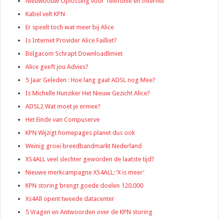
Nieuwbouw Oplossing voor Telefonie en Internet
Kabel velt KPN
Er speelt toch wat meer bij Alice
Is Internet Provider Alice Failliet?
Belgacom Schrapt Downloadlimiet
Alice geeft jou Advies?
5 Jaar Geleden : Hoe lang gaat ADSL nog Mee?
Is Michelle Hunziker Het Nieuw Gezicht Alice?
ADSL2 Wat moet je ermee?
Het Einde van Compuserve
KPN Wijzigt homepages planet dus ook
Weinig groei breedbandmarkt Nederland
XS4ALL veel slechter geworden de laatste tijd?
Nieuwe merkcampagne XS4ALL: ‘X is meer’
KPN storing brengt goede doelen 120.000
Xs4All opent tweede datacenter
5 Vragen en Antwoorden over de KPN storing