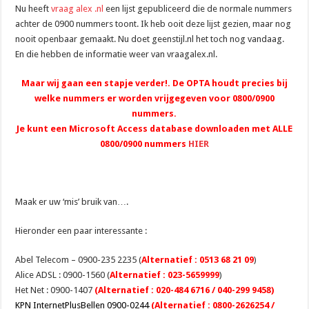
Nu heeft
vraag alex .nl
een lijst gepubliceerd die de normale nummers
achter de 0900 nummers toont. Ik heb ooit deze lijst gezien, maar nog
nooit openbaar gemaakt. Nu doet geenstijl.nl het toch nog vandaag.
En die hebben de informatie weer van vraagalex.nl.
Maar wij gaan een stapje verder!. De OPTA houdt precies bij
welke nummers er worden vrijgegeven voor 0800/0900
nummers.
Je kunt een Microsoft Access database downloaden met ALLE
0800/0900 nummers
HIER
Maak er uw ‘mis’ bruik van….
Hieronder een paar interessante :
Abel Telecom – 0900-235 2235 (
Alternatief : 0513 68 21 09
)
Alice ADSL : 0900-1560 (
Alternatief : 023-5659999
)
Het Net : 0900-1407
(Alternatief : 020-484 6716 / 040-299 9458)
KPN InternetPlusBellen 0900-0244
(Alternatief :
0800-2626254 /