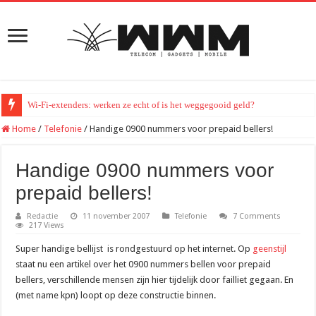
Wi-Fi-extenders: werken ze echt of is het weggegooid geld?
Home
/
Telefonie
/
Handige 0900 nummers voor prepaid bellers!
Handige 0900 nummers voor
prepaid bellers!
Redactie
11 november 2007
Telefonie
7 Comments
217 Views
Super handige bellijst is rondgestuurd op het internet. Op
geenstijl
staat nu een artikel over het 0900 nummers bellen voor prepaid
bellers, verschillende mensen zijn hier tijdelijk door failliet gegaan. En
(met name kpn) loopt op deze constructie binnen.