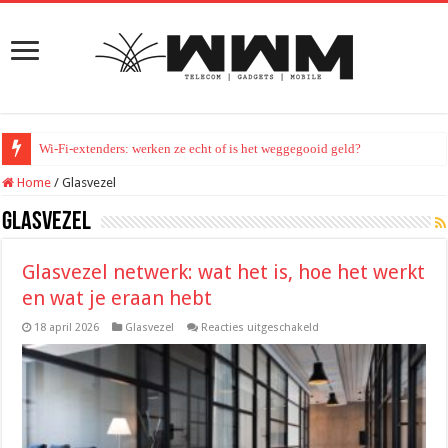
Wi-Fi-extenders: werken ze echt of is het weggegooid geld?
Home
/
Glasvezel
Glasvezel
Glasvezel netwerk: wat het is, hoe het werkt
en wat je eraan hebt
voor
18 april 2026
Glasvezel
Reacties uitgeschakeld
Glasvezel
netwerk:
wat
het
is,
hoe
het
werkt
en