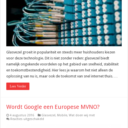
voor
snel
internet
thuis
Glasvezel groeit in populariteit en steeds meer huishoudens kiezen
voor deze technologie. Dit is niet zonder reden: glasvezel biedt
namelijk ongekende voordelen op het gebied van snelheid, stabiliteit
en toekomstbestendigheid. Hier lees je waarom het niet alleen de
oplossing van nu is, maar ook de toekomst van snel internet thuis. …
Lees Verder
Wordt Google een Europese MVNO?
4 augustus 2016
Glasvezel
,
Mobile
,
Wat doen wij met
voor
Reacties uitgeschakeld
Wordt
Google