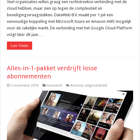
Veel organisaties willen graag een rechtstreekse verbinding met de
cloud hebben, maar zien op tegen de complexiteit en
beveiligingsvraagstukken. DataWeb B.V. maakt per 1 juli een
eenvoudige koppeling met Microsoft Azure en Amazon AWS mogelijk
voor de zakelijke markt. De verbinding met het Google Cloud Platform
volgt later dit jaar. …
Lees Verder
Alles-in-1-pakket verdrijft losse
abonnementen
voor
3 november 2014
Glasvezel
Reacties uitgeschakeld
Alles-
in-
1-
pakket
verdrijft
losse
abonnementen