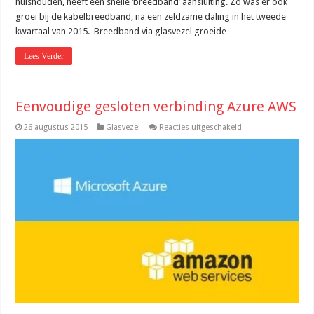
huishouden, heeft een snelle ‘breedband’ aansluiting. Zo was er ook
groei bij de kabelbreedband, na een zeldzame daling in het tweede
kwartaal van 2015. Breedband via glasvezel groeide …
Lees Verder
Eenvoudige gesloten verbinding Azure AWS
voor
26 augustus 2015
Glasvezel
Reacties uitgeschakeld
Eenvoudige
gesloten
verbinding
Azure
AWS