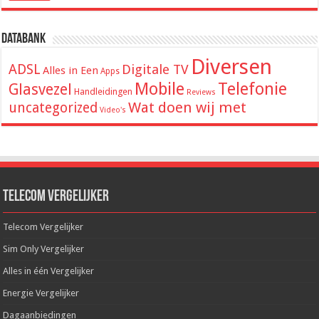
Databank
Diversen
ADSL
Digitale TV
Alles in Een
Apps
Mobile
Telefonie
Glasvezel
Handleidingen
Reviews
Wat doen wij met
uncategorized
Video's
Telecom Vergelijker
Telecom Vergelijker
Sim Only Vergelijker
Alles in één Vergelijker
Energie Vergelijker
Dagaanbiedingen