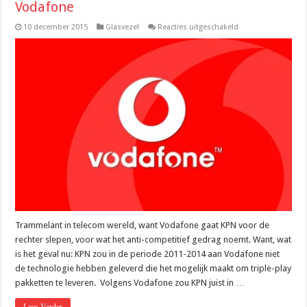
Vodafone
voor
10 december 2015
Glasvezel
Reacties uitgeschakeld
Anti-
competitief
gedrag
van
KPN
tegenover
Vodafone
Trammelant in telecom wereld, want Vodafone gaat KPN voor de
rechter slepen, voor wat het anti-competitief gedrag noemt. Want, wat
is het geval nu: KPN zou in de periode 2011-2014 aan Vodafone niet
de technologie hebben geleverd die het mogelijk maakt om triple-play
pakketten te leveren. Volgens Vodafone zou KPN juist in …