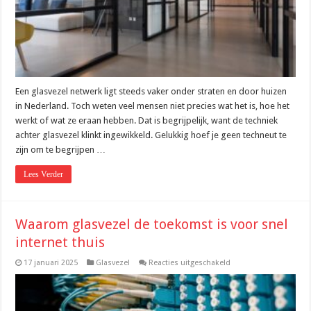
wat
je
eraan
hebt
Een glasvezel netwerk ligt steeds vaker onder straten en door huizen
in Nederland. Toch weten veel mensen niet precies wat het is, hoe het
werkt of wat ze eraan hebben. Dat is begrijpelijk, want de techniek
achter glasvezel klinkt ingewikkeld. Gelukkig hoef je geen techneut te
zijn om te begrijpen …
Lees Verder
Waarom glasvezel de toekomst is voor snel
internet thuis
voor
17 januari 2025
Glasvezel
Reacties uitgeschakeld
Waarom
glasvezel
de
toekomst
is