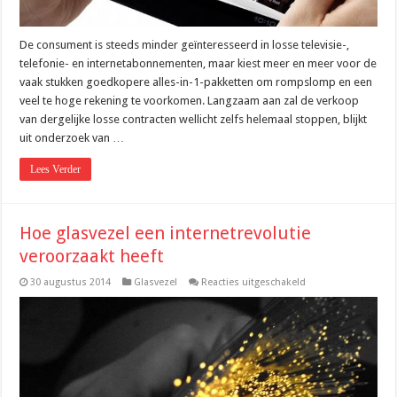
De consument is steeds minder geïnteresseerd in losse televisie-,
telefonie- en internetabonnementen, maar kiest meer en meer voor de
vaak stukken goedkopere alles-in-1-pakketten om rompslomp en een
veel te hoge rekening te voorkomen. Langzaam aan zal de verkoop
van dergelijke losse contracten wellicht zelfs helemaal stoppen, blijkt
uit onderzoek van …
Lees Verder
Hoe glasvezel een internetrevolutie
veroorzaakt heeft
voor
30 augustus 2014
Glasvezel
Reacties uitgeschakeld
Hoe
glasvezel
een
internetrevolutie
veroorzaakt
heeft