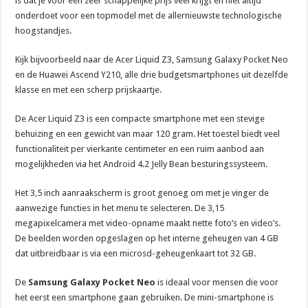
is dat je voor een zeer schappelijke prijs veel krijgt en niet altijd
onderdoet voor een topmodel met de allernieuwste technologische
hoogstandjes.
Kijk bijvoorbeeld naar de Acer Liquid Z3, Samsung Galaxy Pocket Neo
en de Huawei Ascend Y210, alle drie budgetsmartphones uit dezelfde
klasse en met een scherp prijskaartje.
De Acer Liquid Z3 is een compacte smartphone met een stevige
behuizing en een gewicht van maar 120 gram. Het toestel biedt veel
functionaliteit per vierkante centimeter en een ruim aanbod aan
mogelijkheden via het Android 4.2 Jelly Bean besturingssysteem.
Het 3,5 inch aanraakscherm is groot genoeg om met je vinger de
aanwezige functies in het menu te selecteren. De 3,15
megapixelcamera met video-opname maakt nette foto’s en video’s.
De beelden worden opgeslagen op het interne geheugen van 4 GB
dat uitbreidbaar is via een microsd-geheugenkaart tot 32 GB.
De
Samsung Galaxy Pocket Neo
is ideaal voor mensen die voor
het eerst een smartphone gaan gebruiken. De mini-smartphone is