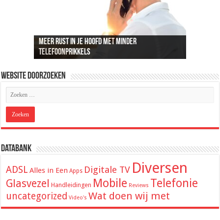
Meer rust in je hoofd met minder
Recreatief doelschieten groeit uit tot een
Loungeset kopen: 9 tips voor het uitzoeken van
De beste audio en beelden thuis: dit heb je
ADSL snelheid uitgelegd: wat je kunt
telefoonprikkels
populaire vrijetijdsbesteding
de juiste set
hiervoor nodig
verwachten van je internetverbinding
Website Doorzoeken
Databank
Diversen
ADSL
Digitale TV
Alles in Een
Apps
Mobile
Telefonie
Glasvezel
Handleidingen
Reviews
Wat doen wij met
uncategorized
Video's