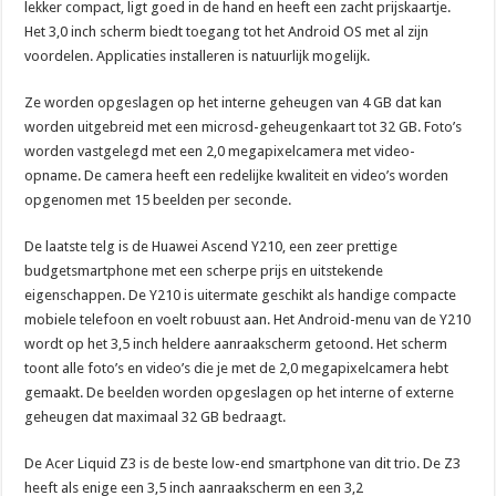
lekker compact, ligt goed in de hand en heeft een zacht prijskaartje.
Het 3,0 inch scherm biedt toegang tot het Android OS met al zijn
voordelen. Applicaties installeren is natuurlijk mogelijk.
Ze worden opgeslagen op het interne geheugen van 4 GB dat kan
worden uitgebreid met een microsd-geheugenkaart tot 32 GB. Foto’s
worden vastgelegd met een 2,0 megapixelcamera met video-
opname. De camera heeft een redelijke kwaliteit en video’s worden
opgenomen met 15 beelden per seconde.
De laatste telg is de Huawei Ascend Y210, een zeer prettige
budgetsmartphone met een scherpe prijs en uitstekende
eigenschappen. De Y210 is uitermate geschikt als handige compacte
mobiele telefoon en voelt robuust aan. Het Android-menu van de Y210
wordt op het 3,5 inch heldere aanraakscherm getoond. Het scherm
toont alle foto’s en video’s die je met de 2,0 megapixelcamera hebt
gemaakt. De beelden worden opgeslagen op het interne of externe
geheugen dat maximaal 32 GB bedraagt.
De Acer Liquid Z3 is de beste low-end smartphone van dit trio. De Z3
heeft als enige een 3,5 inch aanraakscherm en een 3,2