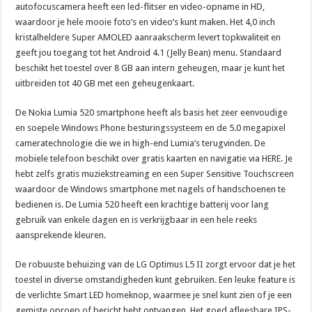
autofocuscamera heeft een led-flitser en video-opname in HD,
waardoor je hele mooie foto’s en video’s kunt maken. Het 4,0 inch
kristalheldere Super AMOLED aanraakscherm levert topkwaliteit en
geeft jou toegang tot het Android 4.1 (Jelly Bean) menu. Standaard
beschikt het toestel over 8 GB aan intern geheugen, maar je kunt het
uitbreiden tot 40 GB met een geheugenkaart.
De Nokia Lumia 520 smartphone heeft als basis het zeer eenvoudige
en soepele Windows Phone besturingssysteem en de 5.0 megapixel
cameratechnologie die we in high-end Lumia’s terugvinden. De
mobiele telefoon beschikt over gratis kaarten en navigatie via HERE. Je
hebt zelfs gratis muziekstreaming en een Super Sensitive Touchscreen
waardoor de Windows smartphone met nagels of handschoenen te
bedienen is. De Lumia 520 heeft een krachtige batterij voor lang
gebruik van enkele dagen en is verkrijgbaar in een hele reeks
aansprekende kleuren.
De robuuste behuizing van de LG Optimus L5 II zorgt ervoor dat je het
toestel in diverse omstandigheden kunt gebruiken. Een leuke feature is
de verlichte Smart LED homeknop, waarmee je snel kunt zien of je een
gemiste oproep of bericht hebt ontvangen. Het goed afleesbare IPS-