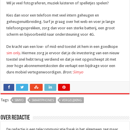
Wil je veel fotograferen, muziek luisteren of spelletjes spelen?
Kies dan voor een telefoon met veel intern geheugen en
geheugenuitbreiding. Surf je graag over het web en voer je lange
telefoongesprekken, zorg dan voor een sterke batterij, een groot
scherm en bijvoorbeeld naar ondersteuning voor 4G.
De kracht van een low- of mid-end toestel zit hem in een goedkope
sim only
. Hiermee zorg je ervoor dat je de investering van een nieuw
toestel snel hebt terug verdiend en dat je niet opgescheept zit met
zeer hoge abonnementskosten die verkapt een bijdrage voor een
dure mobiel vertegenwoordigen.
Bron:
Simyo
Tags
SIMYO
SMARTPHONES
VERGELIJKING
Over Redactie
De redactie is een telecommunicatie freak in het algemeen zeg maar.