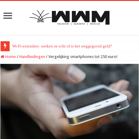
Wi-Fi-extenders: werken ze echt of is het weggegooid geld?
Home
/
Handleidingen
/
Vergelijking smartphones tot 250 euro!