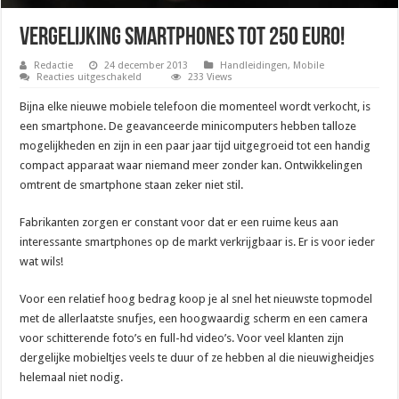
Vergelijking smartphones tot 250 euro!
Redactie
24 december 2013
Handleidingen
,
Mobile
voor
Reacties uitgeschakeld
233 Views
Vergelijking
smartphones
Bijna elke nieuwe mobiele telefoon die momenteel wordt verkocht, is
tot
250
een smartphone. De geavanceerde minicomputers hebben talloze
euro!
mogelijkheden en zijn in een paar jaar tijd uitgegroeid tot een handig
compact apparaat waar niemand meer zonder kan. Ontwikkelingen
omtrent de smartphone staan zeker niet stil.
Fabrikanten zorgen er constant voor dat er een ruime keus aan
interessante smartphones op de markt verkrijgbaar is. Er is voor ieder
wat wils!
Voor een relatief hoog bedrag koop je al snel het nieuwste topmodel
met de allerlaatste snufjes, een hoogwaardig scherm en een camera
voor schitterende foto’s en full-hd video’s. Voor veel klanten zijn
dergelijke mobieltjes veels te duur of ze hebben al die nieuwigheidjes
helemaal niet nodig.