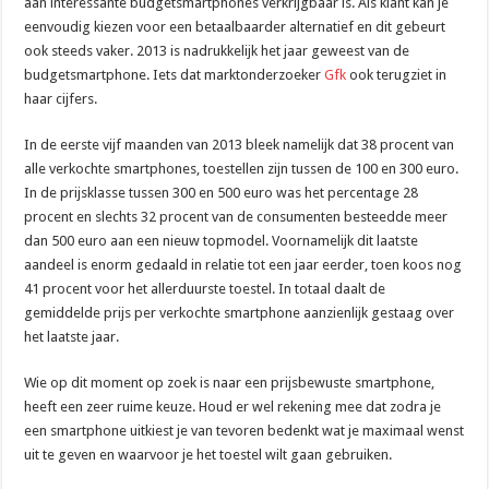
aan interessante budgetsmartphones verkrijgbaar is. Als klant kan je
eenvoudig kiezen voor een betaalbaarder alternatief en dit gebeurt
ook steeds vaker. 2013 is nadrukkelijk het jaar geweest van de
budgetsmartphone. Iets dat marktonderzoeker
Gfk
ook terugziet in
haar cijfers.
In de eerste vijf maanden van 2013 bleek namelijk dat 38 procent van
alle verkochte smartphones, toestellen zijn tussen de 100 en 300 euro.
In de prijsklasse tussen 300 en 500 euro was het percentage 28
procent en slechts 32 procent van de consumenten besteedde meer
dan 500 euro aan een nieuw topmodel. Voornamelijk dit laatste
aandeel is enorm gedaald in relatie tot een jaar eerder, toen koos nog
41 procent voor het allerduurste toestel. In totaal daalt de
gemiddelde prijs per verkochte smartphone aanzienlijk gestaag over
het laatste jaar.
Wie op dit moment op zoek is naar een prijsbewuste smartphone,
heeft een zeer ruime keuze. Houd er wel rekening mee dat zodra je
een smartphone uitkiest je van tevoren bedenkt wat je maximaal wenst
uit te geven en waarvoor je het toestel wilt gaan gebruiken.