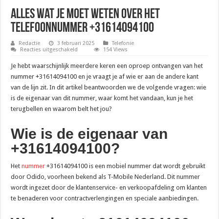
Alles wat je moet weten over het
telefoonnummer +31614094100
Redactie
3 februari 2025
Telefonie
voor
Reacties uitgeschakeld
154 Views
Alles
wat
Je hebt waarschijnlijk meerdere keren een oproep ontvangen van het
je
moet
nummer +31614094100 en je vraagt je af wie er aan de andere kant
weten
van de lijn zit. In dit artikel beantwoorden we de volgende vragen: wie
over
het
is de eigenaar van dit nummer, waar komt het vandaan, kun je het
telefoonnummer
+31614094100
terugbellen en waarom belt het jou?
Wie is de eigenaar van
+31614094100?
Het
nummer
+31614094100 is een mobiel nummer dat wordt gebruikt
door Odido, voorheen bekend als T-Mobile Nederland. Dit nummer
wordt ingezet door de klantenservice- en verkoopafdeling om klanten
te benaderen voor contractverlengingen en speciale aanbiedingen.