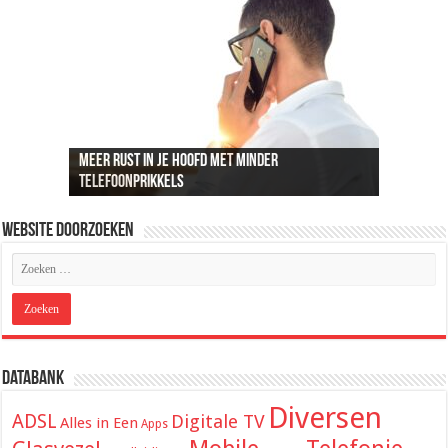
Meer rust in je hoofd met minder
Recreatief doelschieten groeit uit tot een
Loungeset kopen: 9 tips voor het uitzoeken van
De beste audio en beelden thuis: dit heb je
ADSL snelheid uitgelegd: wat je kunt
telefoonprikkels
populaire vrijetijdsbesteding
de juiste set
hiervoor nodig
verwachten van je internetverbinding
Website Doorzoeken
Databank
Diversen
ADSL
Digitale TV
Alles in Een
Apps