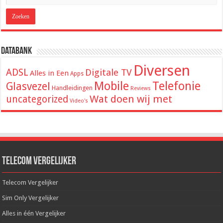
Databank
Diversen
ADSL
Digitale TV
Alles in Een
Apps
Mobile
Telefonie
Glasvezel
Handleidingen
Reviews
Wat doen wij met
uncategorized
Video's
Telecom Vergelijker
Telecom Vergelijker
Sim Only Vergelijker
Alles in één Vergelijker