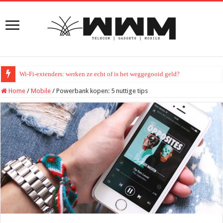
Wi-Fi-extenders: werken ze echt of is het weggegooid geld?
Home
/
Mobile
/
Powerbank kopen: 5 nuttige tips