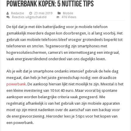
Powerbank kopen: 5 nuttige tips
Redactie
23 mei 2019
Mobile
voor
Reacties uitgeschakeld
416 Views
Powerbank
kopen:
De tijd dat je met één batterijlading voor je mobiele telefoon
5
nuttige
gemakkelijk meerdere dagen kon doorbrengen, is al lang voorbij. Het
tips
gebruik van mobiele telefoons bleef vroeger grotendeels beperkt tot
telefoneren en sms’en. Tegenwoordig zijn smartphones met
hogeresolutieschermen, camera’s en internettoegang een integraal,
vaak energieverslindend onderdeel van ons dagelijks leven.
Als je wilt dat je smartphone ondanks intensief gebruik de hele dag
meegaat, dan heb je het juiste gereedschap nodig: een draadloze
powerbank
. De aankoop hiervan lijkt niet moeilijk te zijn. Meestal is het
een kleine investering van 10 tot 40 euro. Maar vooral bij spontane
aankopen worden belangrijke criteria vaak genegeerd. Wie
regelmatig afhankelijk is van het gebruik van zijn mobiele apparaten
moet op zijn minst nadenken over de aanschaf van een backup voor
de energievoorziening. Hieronder lees je 5 tips voor het kopen van
een powerbank.