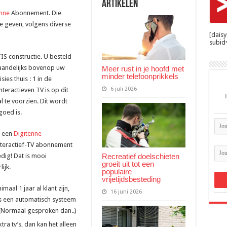
Tv
Artikelen
met
enne
Abonnement. Die
Gratis
Digitenne
te geven, volgens diverse
[dais
subid=
IS constructie. U besteld
maandelijks bovenop uw
Meer rust in je hoofd met
minder telefoonprikkels
ies thuis : 1 in de
6 juli 2026
eractieven TV is op dit
l te voorzien. Dit wordt
goed is.
r een
Digitenne
teractief-TV abonnement
Recreatief doelschieten
dig! Dat is mooi
groeit uit tot een
ijk.
populaire
vrijetijdsbesteding
maal 1 jaar al klant zijn,
16 juni 2026
is een automatisch systeem
 (Normaal gesproken dan..)
ra tv’s, dan kan het alleen