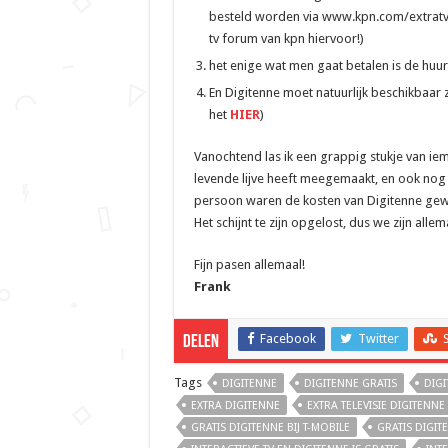
besteld worden via www.kpn.com/extratv 
tv forum van kpn hiervoor!)
het enige wat men gaat betalen is de huur 
En Digitenne moet natuurlijk beschikbaar z
het
HIER
)
Vanochtend las ik een grappig stukje van iem
levende lijve heeft meegemaakt, en ook nog 
persoon waren de kosten van Digitenne gewoo
Het schijnt te zijn opgelost, dus we zijn alle
Fijn pasen allemaal!
Frank
Facebook
Twitter
Delen
Tags
DIGITENNE
DIGITENNE GRATIS
DIGI
EXTRA DIGITENNE
EXTRA TELEVISIE DIGITENNE
GRATIS DIGITENNE BIJ T-MOBILE
GRATIS DIGIT