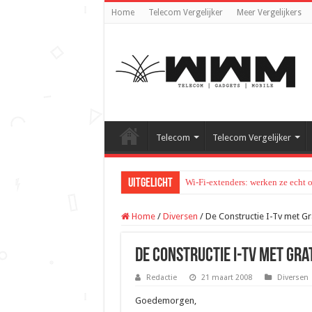
Home
Telecom Vergelijker
Meer Vergelijkers
Telecom
Telecom Vergelijker
Uitgelicht
Wi-Fi-extenders: werken ze echt 
Home
/
Diversen
/
De Constructie I-Tv met Gr
De Constructie I-Tv met Gra
Redactie
21 maart 2008
Diversen
Goedemorgen,