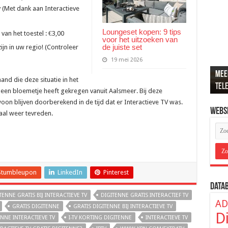
(Met dank aan Interactieve
Loungeset kopen: 9 tips
van het toestel : €3,00
voor het uitzoeken van
de juiste set
ijn in uw regio! (Controleer
19 mei 2026
Meer
Recr
Loun
De b
ADSL
and die deze situatie in het
tel
popu
de j
hier
ver
een bloemetje heeft gekregen vanuit Aalsmeer. Bij deze
n blijven doorberekend in de tijd dat er Interactieve TV was.
Webs
maal weer tevreden.
Stumbleupon
LinkedIn
Pinterest
Data
TENNE GRATIS BIJ INTERACTIEVE TV
DIGITENNE GRATIS INTERACTIEF TV
AD
GRATIS DIGITENNE
GRATIS DIGITENNE BIJ INTERACTIEVE TV
D
ENNE INTERACTIEVE TV
I-TV KORTING DIGITENNE
INTERACTIEVE TV