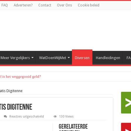
FAQ
Adverteren?
Contact
Over Ons
Cookie beleid
Meer Vergelijkers
WatDoenWijMet
Diversen
Handleidingen
F
of is het weggegooid geld?
atis Digitenne
tis Digitenne
voor
Reacties uitgeschakeld
130 Views
De
Constructie
Gerelateerde
I-