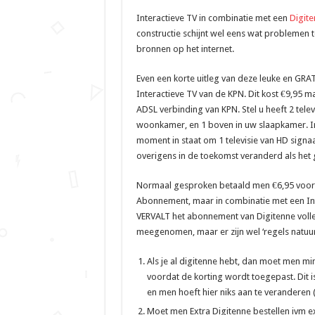
Interactieve TV in combinatie met een
Digit
constructie schijnt wel eens wat problemen 
bronnen op het internet.
Even een korte uitleg van deze leuke en GRAT
Interactieve TV van de KPN. Dit kost €9,95 
ADSL verbinding van KPN. Stel u heeft 2 televis
woonkamer, en 1 boven in uw slaapkamer. Int
moment in staat om 1 televisie van HD signaa
overigens in de toekomst veranderd als het 
Normaal gesproken betaald men €6,95 voo
Abonnement, maar in combinatie met een In
VERVALT het abonnement van Digitenne volle
meegenomen, maar er zijn wel ‘regels natuurl
Als je al digitenne hebt, dan moet men mini
voordat de korting wordt toegepast. Dit 
en men hoeft hier niks aan te veranderen
Moet men Extra Digitenne bestellen ivm ext