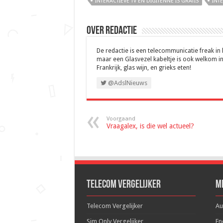
INTERACTIEVE TV EN DIGITENNE IS GRATIS
INTE
Over Redactie
De redactie is een telecommunicatie freak in
maar een Glasvezel kabeltje is ook welkom in
Frankrijk, glas wijn, en grieks eten!
@AdslNieuws
Voorgaand
Vraagalex, is die wel actueel?
Telecom Vergelijker
M
Telecom Vergelijker
Au
Sim Only Vergelijker
En