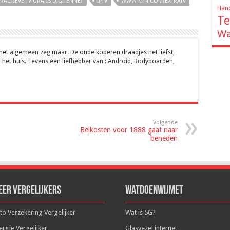
RACTIEVE TV GRATIS DIGITENNE?
IPTV
WWW KPN COM/EXTRATV
Hand
Te
Wa
 het algemeen zeg maar. De oude koperen draadjes het liefst,
 het huis. Tevens een liefhebber van : Android, Bodyboarden,
Volgende
Belkosten voor 1888 gaat naar
beneden
eer Vergelijkers
WatDoenWijMet
to Verzekering Vergelijker
Wat is 5G?
ergie Vergelijker
Glasvezel internet