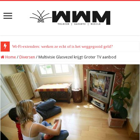
Wi-Fi-extenders: werken ze echt of is het weggegooid geld?
Home
/
Diversen
/
Multivisie Glasvezel krijgt Groter TV aanbod