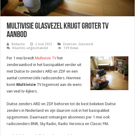
Multivisie Glasvezel krijgt Groter TV
aanbod
Redactie
2 mei 2012
Diversen
,
Glasvezel
voor
Reacties uitgeschakeld
139 Views
Multivisie
Glasvezel
Per 1 mei breidt
Multivisie TV
het
krijgt
Groter
zenderaanbod in het basispakket verder uit
TV
met Duitse tv-zenders ARD en ZDF en een
aanbod
aantal commerciële radiozenders. Hiermee
komt
Multivisie
TV tegemoet aan de wens
van veel tv-kijkers.
Duitse zenders ARD en ZDF behoren tot de best bekeken Duitse
zenders in Nederland en zijn daarom ook in het basispakket
opgenomen. Daarnaast ontvangen abonnees per 1 mei ook
radiozenders BNR, Sky Radio, Radio Veronica en Classic FM.