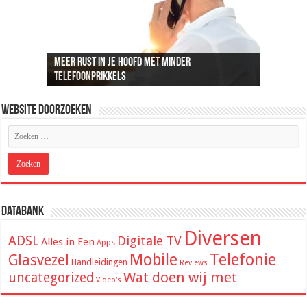
Meer rust in je hoofd met minder
Recreatief doelschieten groeit uit tot een
Loungeset kopen: 9 tips voor het uitzoeken van
De beste audio en beelden thuis: dit heb je
ADSL snelheid uitgelegd: wat je kunt
telefoonprikkels
populaire vrijetijdsbesteding
de juiste set
hiervoor nodig
verwachten van je internetverbinding
Website Doorzoeken
Databank
Diversen
ADSL
Digitale TV
Alles in Een
Apps
Mobile
Telefonie
Glasvezel
Handleidingen
Reviews
Wat doen wij met
uncategorized
Video's