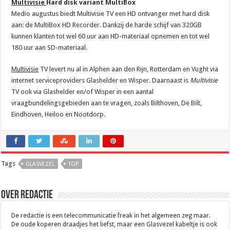
Multivisie
Hard disk variant MultiBox
Medio augustus biedt Multivisie TV een HD ontvanger met hard disk
aan: de MultiBox HD Recorder. Dankzij de harde schijf van 320GB
kunnen klanten tot wel 60 uur aan HD-materiaal opnemen en tot wel
180 uur aan SD-materiaal.
Multivisie
TV levert nu al in Alphen aan den Rijn, Rotterdam en Vught via
internet serviceproviders Glashelder en Wisper. Daarnaast is
Multivisie
TV ook via Glashelder en/of Wisper in een aantal
vraagbundelingsgebieden aan te vragen, zoals Bilthoven, De Bilt,
Eindhoven, Heiloo en Nootdorp.
Tags
GLASVEZEL
TOP
Over Redactie
De redactie is een telecommunicatie freak in het algemeen zeg maar.
De oude koperen draadjes het liefst, maar een Glasvezel kabeltje is ook