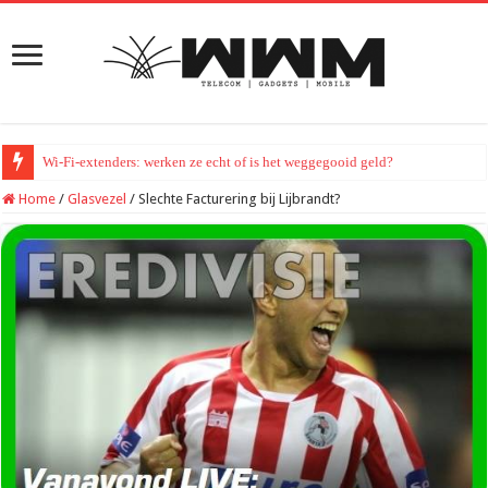
Wi-Fi-extenders: werken ze echt of is het weggegooid geld?
Home
/
Glasvezel
/
Slechte Facturering bij Lijbrandt?