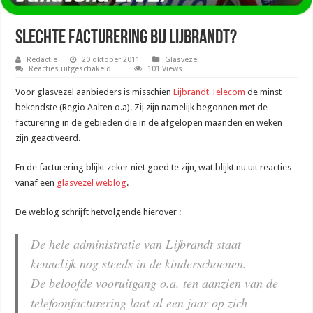
Slechte Facturering bij Lijbrandt?
Redactie
20 oktober 2011
Glasvezel
voor
Reacties uitgeschakeld
101 Views
Slechte
Facturering
Voor glasvezel aanbieders is misschien
Lijbrandt Telecom
de minst
bij
Lijbrandt?
bekendste (Regio Aalten o.a). Zij zijn namelijk begonnen met de
facturering in de gebieden die in de afgelopen maanden en weken
zijn geactiveerd.
En de facturering blijkt zeker niet goed te zijn, wat blijkt nu uit reacties
vanaf een
glasvezel weblog
.
De weblog schrijft hetvolgende hierover :
De hele administratie van Lijbrandt staat
kennelijk nog steeds in de kinderschoenen.
De beloofde vooruitgang o.a. ten aanzien van de
telefoonfacturering laat al een jaar op zich