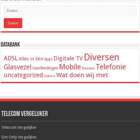
Databank
Diversen
ADSL
Digitale TV
Alles in Een
Apps
Mobile
Telefonie
Glasvezel
Handleidingen
Reviews
Wat doen wij met
uncategorized
Video's
Telecom Vergelijker
Telecom Vergelijker
Sim Only Vergelijker