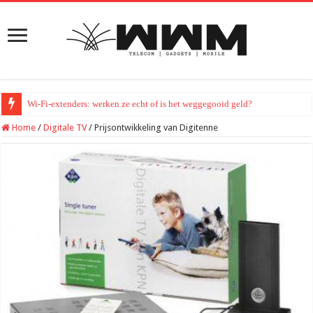
Wi-Fi-extenders: werken ze echt of is het weggegooid geld?
Home
/
Digitale TV
/
Prijsontwikkeling van Digitenne