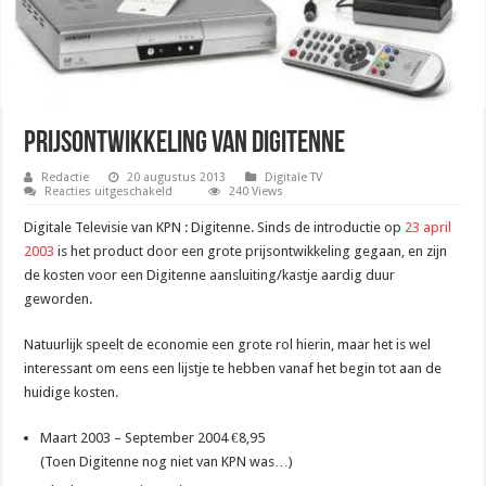
Prijsontwikkeling van Digitenne
Redactie
20 augustus 2013
Digitale TV
voor
Reacties uitgeschakeld
240 Views
Prijsontwikkeling
van
Digitale Televisie van KPN : Digitenne. Sinds de introductie op
23 april
Digitenne
2003
is het product door een grote prijsontwikkeling gegaan, en zijn
de kosten voor een Digitenne aansluiting/kastje aardig duur
geworden.
Natuurlijk speelt de economie een grote rol hierin, maar het is wel
interessant om eens een lijstje te hebben vanaf het begin tot aan de
huidige kosten.
Maart 2003 – September 2004 €8,95
(Toen Digitenne nog niet van KPN was…)