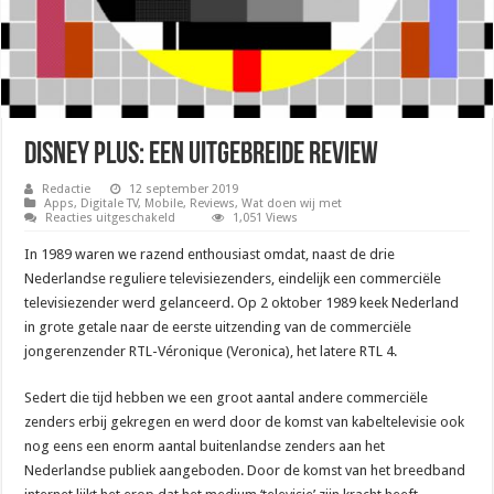
Disney Plus: Een uitgebreide review
Redactie
12 september 2019
Apps
,
Digitale TV
,
Mobile
,
Reviews
,
Wat doen wij met
voor
Reacties uitgeschakeld
1,051 Views
Disney
Plus:
In 1989 waren we razend enthousiast omdat, naast de drie
Een
uitgebreide
Nederlandse reguliere televisiezenders, eindelijk een commerciële
review
televisiezender werd gelanceerd. Op 2 oktober 1989 keek Nederland
in grote getale naar de eerste uitzending van de commerciële
jongerenzender RTL-Véronique (Veronica), het latere RTL 4.
Sedert die tijd hebben we een groot aantal andere commerciële
zenders erbij gekregen en werd door de komst van kabeltelevisie ook
nog eens een enorm aantal buitenlandse zenders aan het
Nederlandse publiek aangeboden. Door de komst van het breedband