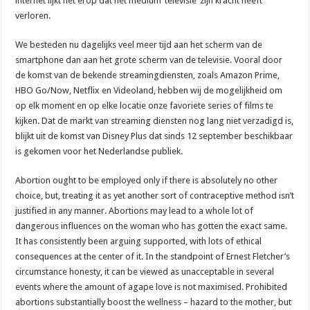
internet lijkt het erop dat het medium ‘televisie’ zijn kracht heeft
verloren.
We besteden nu dagelijks veel meer tijd aan het scherm van de
smartphone dan aan het grote scherm van de televisie. Vooral door
de komst van de bekende streamingdiensten, zoals Amazon Prime,
HBO Go/Now, Netflix en Videoland, hebben wij de mogelijkheid om
op elk moment en op elke locatie onze favoriete series of films te
kijken. Dat de markt van streaming diensten nog lang niet verzadigd is,
blijkt uit de komst van Disney Plus dat sinds 12 september beschikbaar
is gekomen voor het Nederlandse publiek.
Abortion ought to be employed only if there is absolutely no other
choice, but, treating it as yet another sort of contraceptive method isn’t
justified in any manner. Abortions may lead to a whole lot of
dangerous influences on the woman who has gotten the exact same.
It has consistently been arguing supported, with lots of ethical
consequences at the center of it. In the standpoint of Ernest Fletcher’s
circumstance honesty, it can be viewed as unacceptable in several
events where the amount of agape love is not maximised. Prohibited
abortions substantially boost the wellness – hazard to the mother, but