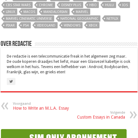
CBS STAR WARS
CHROME
DISNEY PLUS
HBO
HULU
IOS
LINUX
MACOS
MANDALORIAN
MARVEL
MARVEL CINEMATIC UNIVERSE
NATIONAL GEOGRAPHIC
NETFLIX
PIXAR
PS4
VIDEOLAND
WINDOWS
XBOX
Over Redactie
De redactie is een telecommunicatie freak in het algemeen zeg maar.
De oude koperen draadjes het liefst, maar een Glasvezel kabeltje is ook
welkom in het huis. Tevens een liefhebber van : Android, Bodyboarden,
Frankrijk, glas wijn, en grieks eten!
Voorgaand
How to Write an M.L.A. Essay
Volgende
Custom Essays in Canada