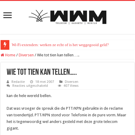
Wi-Fi-extenders: werken ze echt of is het weggegooid geld?
Home
/
Diversen
/
Wie tot tien kan tellen…..
Wie tot tien kan tellen…..
Redactie
18 mei 2007
Diversen
voor
Reacties uitgeschakeld
407 Views
Wie
tot
kan de hele wereld bellen.
tien
kan
tellen…..
Dat was vroeger de spreuk die de PTT/KPN gebruikte in de reclame
van toendertijd. PTT/KPN stond voor Telefonie in de pure vorm. Maar
het is tegenwoordig wel anders gesteld met deze grote telecom
gigant.