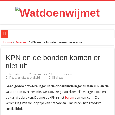
Wi-Fi-extenders: werken ze echt of is het weggegooid geld?
Home
/
Diversen
/
KPN en de bonden komen er niet uit
Meer rust in je hoofd met minder telefoonprikkels
KPN en de bonden komen er
Waarom traditionele websites terrein verliezen aan superapps en digitale platfor
niet uit
Recreatief doelschieten groeit uit tot een populaire vrijetijdsbesteding
Redactie
2 november 2012
Diversen
Hoe werkt een ontijzeringsinstallatie? Het proces simpel uitgelegd
voor
Reacties uitgeschakeld
81 Views
KPN
Van zomeravond tot najaar: zo blijf je langer buiten genieten
en
Geen goede ontwikkelingen in de onderhandelingen tussen KPN en de
de
bonden
Loungeset kopen: 9 tips voor het uitzoeken van de juiste set
vakbonden over een nieuwe cao. De gesprekken zijn vastgelopen en
komen
ook al afgebroken. Dat meldt KPN in het
forum
van kpn.com. De
er
Waarom meer leads niet automatisch meer klanten opleveren
niet
verlenging van de looptijd van het Sociaal Plan bleek het grootste
uit
Hoe online bestellen bepaalt wat er in jouw hamburgerbakje zit
struikelblok.