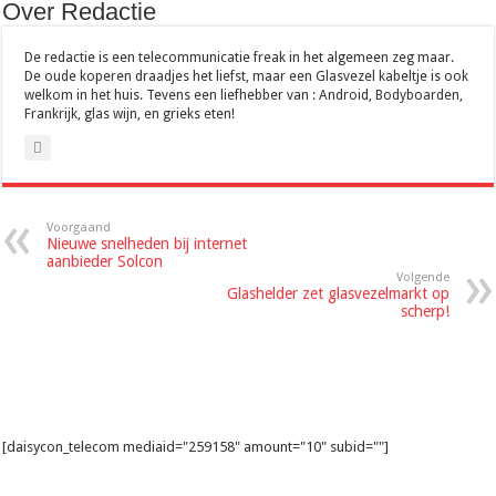
Over Redactie
De redactie is een telecommunicatie freak in het algemeen zeg maar.
De oude koperen draadjes het liefst, maar een Glasvezel kabeltje is ook
welkom in het huis. Tevens een liefhebber van : Android, Bodyboarden,
Frankrijk, glas wijn, en grieks eten!
Voorgaand
Nieuwe snelheden bij internet
aanbieder Solcon
Volgende
Glashelder zet glasvezelmarkt op
scherp!
[daisycon_telecom mediaid="259158" amount="10" subid=""]