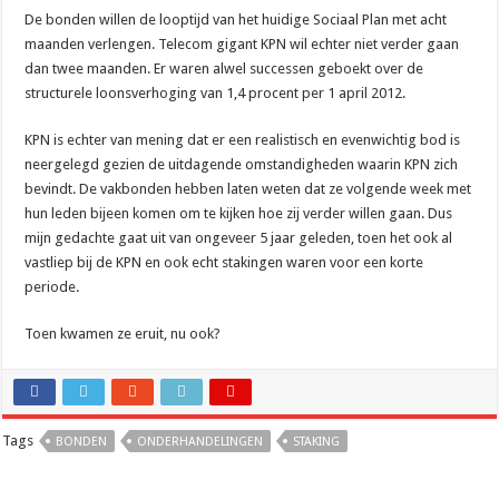
De beste audio en beelden thuis: dit heb je hiervoor nodig
De bonden willen de looptijd van het huidige Sociaal Plan met acht
maanden verlengen. Telecom gigant KPN wil echter niet verder gaan
dan twee maanden. Er waren alwel successen geboekt over de
structurele loonsverhoging van 1,4 procent per 1 april 2012.
KPN is echter van mening dat er een realistisch en evenwichtig bod is
neergelegd gezien de uitdagende omstandigheden waarin KPN zich
bevindt. De vakbonden hebben laten weten dat ze volgende week met
hun leden bijeen komen om te kijken hoe zij verder willen gaan. Dus
mijn gedachte gaat uit van ongeveer 5 jaar geleden, toen het ook al
vastliep bij de KPN en ook echt stakingen waren voor een korte
periode.
Toen kwamen ze eruit, nu ook?
Tags
BONDEN
ONDERHANDELINGEN
STAKING