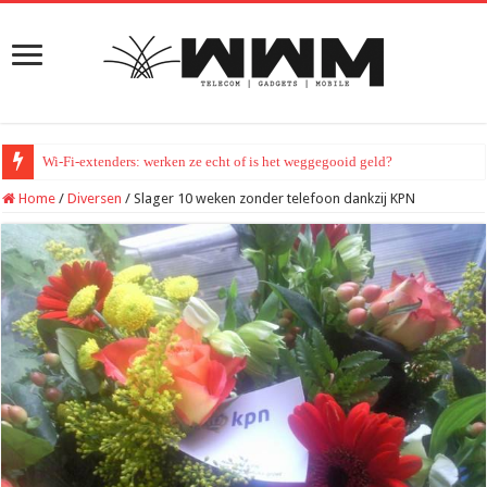
Wi-Fi-extenders: werken ze echt of is het weggegooid geld?
Home
/
Diversen
/
Slager 10 weken zonder telefoon dankzij KPN