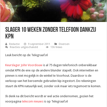
Slager 10 weken zonder telefoon dankzij
KPN
Redactie
9 september 2011
Diversen
voor
Reacties uitgeschakeld
136 Views
Slager
10
Leuk bericht op de Telegraaf.nl
weken
zonder
telefoon
Keurslager John Voordouw
is al 75 dagen telefonisch onbereikbaar
dankzij
KPN
omdat KPN de ene op de andere blunder stapelt. Ook internetten en
pinnen is niet mogelijk in de winkel te Voorhout. Daardoor is de
verkoop van het beroemde gebraden kip ingestort. De rekeningen
stuurt de KPN natuurlijk wel, zonder ook maar iets tegemoet te komen.
Ik denk na dit bericht wordt er wel actie ondernomen, gezien het
voorpagina
telecom nieuws
is op Telegraaf.nl