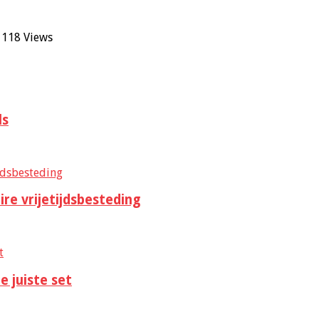
voor
118 Views
Online
Wordt
T-
Mobile
Online
ls
ire vrijetijdsbesteding
e juiste set