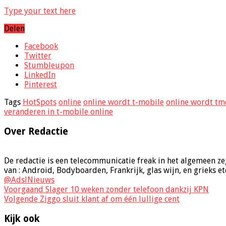
Type your text here
Delen
Facebook
Twitter
Stumbleupon
LinkedIn
Pinterest
Tags
HotSpots
online
online wordt t-mobile
online wordt tm
veranderen in t-mobile online
Over Redactie
De redactie is een telecommunicatie freak in het algemeen ze
van : Android, Bodyboarden, Frankrijk, glas wijn, en grieks et
@AdslNieuws
Voorgaand
Slager 10 weken zonder telefoon dankzij KPN
Volgende
Ziggo sluit klant af om één lullige cent
Kijk ook