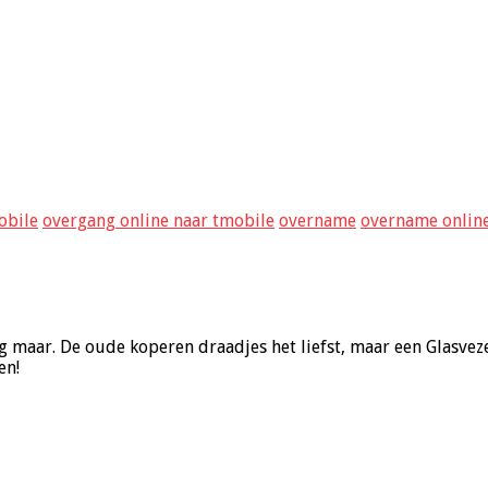
obile
overgang online naar tmobile
overname
overname online
g maar. De oude koperen draadjes het liefst, maar een Glasveze
en!