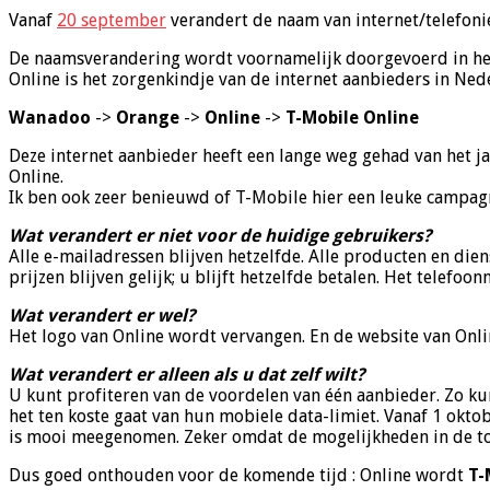
Vanaf
20 september
verandert de naam van internet/telefonie 
De naamsverandering wordt voornamelijk doorgevoerd in het 
Online is het zorgenkindje van de internet aanbieders in Ne
Wanadoo
->
Orange
->
Online
->
T-Mobile Online
Deze internet aanbieder heeft een lange weg gehad van het 
Online.
Ik ben ook zeer benieuwd of T-Mobile hier een leuke campagn
Wat verandert er niet voor de huidige gebruikers?
Alle e-mailadressen blijven hetzelfde. Alle producten en die
prijzen blijven gelijk; u blijft hetzelfde betalen. Het telefo
Wat verandert er wel?
Het logo van Online wordt vervangen. En de website van Onlin
Wat verandert er alleen als u dat zelf wilt?
U kunt profiteren van de voordelen van één aanbieder. Zo ku
het ten koste gaat van hun mobiele data-limiet. Vanaf 1 okto
is mooi meegenomen. Zeker omdat de mogelijkheden in de toe
Dus goed onthouden voor de komende tijd : Online wordt
T-