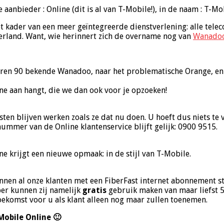
aanbieder : Online (dit is al van T-Mobile!), in de naam : T-Mo
kader van een meer geïntegreerde dienstverlening: alle telec
derland. Want, wie herinnert zich de overname nog van
Wanado
jaren 90 bekende Wanadoo, naar het problematische Orange, en
e aan hangt, die we dan ook voor je opzoeken!
nsten blijven werken zoals ze dat nu doen. U hoeft dus niets t
onnummer van de Online klantenservice blijft gelijk: 0900 9515.
e krijgt een nieuwe opmaak: in de stijl van T-Mobile.
nnen al onze klanten met een FiberFast internet abonnement s
ber kunnen zij namelijk
gratis
gebruik maken van maar liefst 5
komst voor u als klant alleen nog maar zullen toenemen.
Mobile Online 🙂