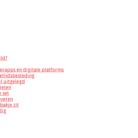
eld?
erapps en digitale platforms
jetijdsbesteding
el uitgelegd
nieten
e set
everen
bakje zit
dig