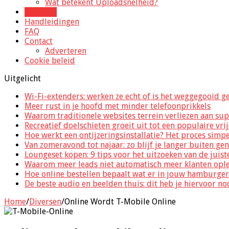
Wat betekent Uploadsnelheid?
Diversen
Handleidingen
FAQ
Contact
Adverteren
Cookie beleid
Uitgelicht
Wi-Fi-extenders: werken ze echt of is het weggegooid g
Meer rust in je hoofd met minder telefoonprikkels
Waarom traditionele websites terrein verliezen aan sup
Recreatief doelschieten groeit uit tot een populaire vri
Hoe werkt een ontijzeringsinstallatie? Het proces simp
Van zomeravond tot najaar: zo blijf je langer buiten ge
Loungeset kopen: 9 tips voor het uitzoeken van de juist
Waarom meer leads niet automatisch meer klanten opl
Hoe online bestellen bepaalt wat er in jouw hamburger
De beste audio en beelden thuis: dit heb je hiervoor no
Home
/
Diversen
/
Online Wordt T-Mobile Online