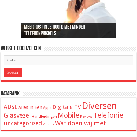
Meer rust in je hoofd met minder
Recreatief doelschieten groeit uit tot een
Loungeset kopen: 9 tips voor het uitzoeken van
De beste audio en beelden thuis: dit heb je
ADSL snelheid uitgelegd: wat je kunt
telefoonprikkels
populaire vrijetijdsbesteding
de juiste set
hiervoor nodig
verwachten van je internetverbinding
Website Doorzoeken
Databank
Diversen
ADSL
Digitale TV
Alles in Een
Apps
Mobile
Telefonie
Glasvezel
Handleidingen
Reviews
Wat doen wij met
uncategorized
Video's