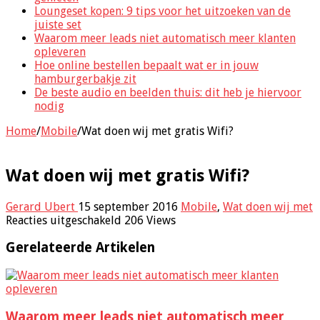
Loungeset kopen: 9 tips voor het uitzoeken van de
juiste set
Waarom meer leads niet automatisch meer klanten
opleveren
Hoe online bestellen bepaalt wat er in jouw
hamburgerbakje zit
De beste audio en beelden thuis: dit heb je hiervoor
nodig
Home
/
Mobile
/
Wat doen wij met gratis Wifi?
Wat doen wij met gratis Wifi?
Gerard Ubert
15 september 2016
Mobile
,
Wat doen wij met
voor
Reacties uitgeschakeld
206 Views
Wat
doen
Gerelateerde Artikelen
wij
met
gratis
Wifi?
Waarom meer leads niet automatisch meer