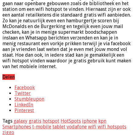
gaan naar openbare gebouwen zoals de bibliotheek en het
station om een wifi hotspot te vinden. Hiernaast zijn er ook
een aantal retailketens die standaard gratis wifi aanbieden.
Zo kan je natuurlijk even een hamburgertje scoren bij
McDonalds en de Burgerking en tegelijk even jouw mail
checken, kan je in menige supermarkt boodschappen
inslaan en Whatsapp berichten verzenden en kan je in
menig restaurant een vorkje prikken terwijl je via facebook
aan je vrienden laat weten dat je even met jouw mond vol
staat. Hoe dan ook, in iedere stad kan je gemakkelijk een
wifi hotspot vinden waardoor je gratis gebruik kunt maken
van het mobiele internet.
Delen
Facebook
Twitter
Stumbleupon
LinkedIn
Pinterest
Tags
galaxy
gratis
hotspot
HotSpots
iphone
kpn
Smartphones
t-mobile
tablet
vodafone
wifi
wifi hotspots
ziggo