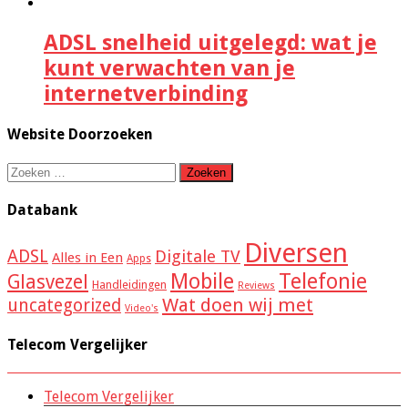
ADSL snelheid uitgelegd: wat je
kunt verwachten van je
internetverbinding
Website Doorzoeken
Zoeken
naar:
Databank
Diversen
ADSL
Digitale TV
Alles in Een
Apps
Mobile
Telefonie
Glasvezel
Handleidingen
Reviews
Wat doen wij met
uncategorized
Video's
Telecom Vergelijker
Telecom Vergelijker