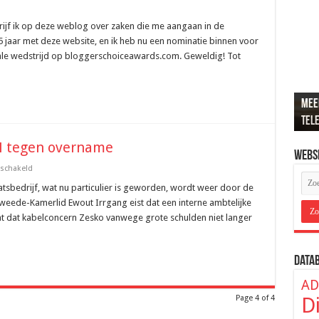
jf ik op deze weblog over zaken die me aangaan in de
,5 jaar met deze website, en ik heb nu een nominatie binnen voor
onale wedstrijd op bloggerschoiceawards.com. Geweldig! Tot
Meer
Recr
Loun
De b
ADSL
tel
popu
de j
hier
ver
N tegen overname
Webs
voor
eschakeld
SP-
Kamerlid:
atsbedrijf, wat nu particulier is geworden, wordt weer door de
bescherm
ede-Kamerlid Ewout Irrgang eist dat een interne ambtelijke
KPN
tegen
t dat kabelconcern Zesko vanwege grote schulden niet langer
overname
Data
AD
Page 4 of 4
D