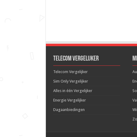
Telecom Vergelijker
M
Telecom Vergelijker
Au
Sim Only Vergelijker
En
Alles in één Vergelijker
So
Energie Vergelijker
Va
Dagaanbiedingen
Wi
Zo