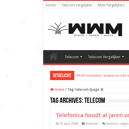
Home
Telecom Vergelijker
Meer Vergelijkers
Telecom
Telecom Vergelijker
Uitgelicht
Wi-Fi-extenders: werken ze echt 
Home
/
Tag:
telecom
(page 4)
Tag Archives:
telecom
Telefonica houdt al jaren 
29 april 2008
Diversen
Reacties uitge