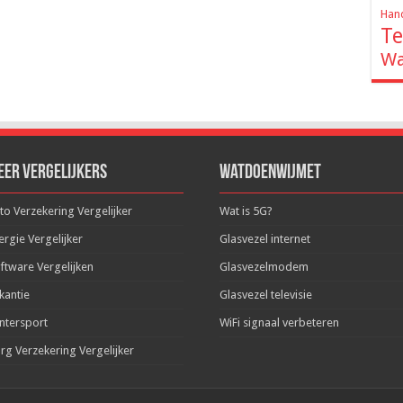
Hand
Te
Wa
eer Vergelijkers
WatDoenWijMet
to Verzekering Vergelijker
Wat is 5G?
ergie Vergelijker
Glasvezel internet
ftware Vergelijken
Glasvezelmodem
kantie
Glasvezel televisie
ntersport
WiFi signaal verbeteren
rg Verzekering Vergelijker