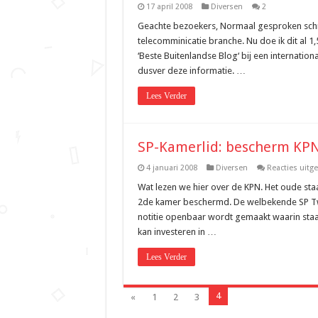
17 april 2008
Diversen
2
Geachte bezoekers, Normaal gesproken schri
telecomminicatie branche. Nu doe ik dit al 1
‘Beste Buitenlandse Blog‘ bij een internati
dusver deze informatie. …
Lees Verder
SP-Kamerlid: bescherm KP
4 januari 2008
Diversen
Reacties uitg
Wat lezen we hier over de KPN. Het oude sta
2de kamer beschermd. De welbekende SP Twe
notitie openbaar wordt gemaakt waarin staa
kan investeren in …
Lees Verder
4
«
1
2
3