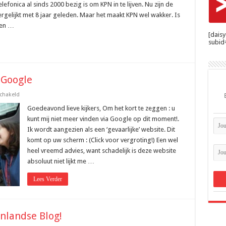
houdt
fonica al sinds 2000 bezig is om KPN in te lijven. Nu zijn de
al
vergelijkt met 8 jaar geleden. Maar het maakt KPN wel wakker. Is
jaren
van
gen …
KPN
[dais
subid=
 Google
voor
schakeld
Ben
even
Goedeavond lieve kijkers, Om het kort te zeggen : u
niet
kunt mij niet meer vinden via Google op dit moment!.
te
vinden
Ik wordt aangezien als een ‘gevaarlijke’ website. Dit
via
komt op uw scherm : (Click voor vergroting!) Een wel
Google
heel vreemd advies, want schadelijk is deze website
absoluut niet lijkt me …
Lees Verder
nlandse Blog!