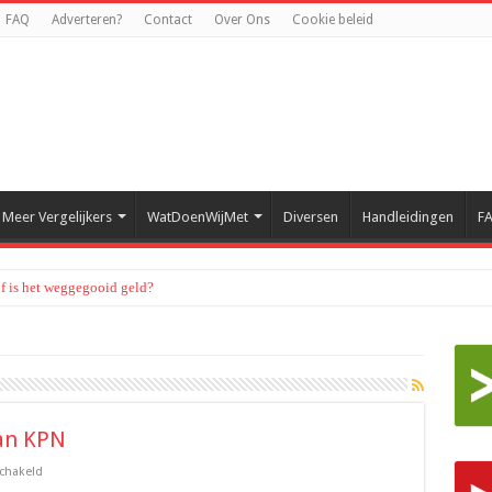
FAQ
Adverteren?
Contact
Over Ons
Cookie beleid
Meer Vergelijkers
WatDoenWijMet
Diversen
Handleidingen
F
of is het weggegooid geld?
van KPN
voor
schakeld
Telefonica