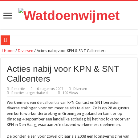
Wi-Fi-extenders: werken ze echt of is het weggegooid geld?
Home
/
Diversen
/
Acties nabij voor KPN & SNT Callcenters
Meer rust in je hoofd met minder telefoonprikkels
Acties nabij voor KPN & SNT
Waarom traditionele websites terrein verliezen aan superapps en digitale platfor
Callcenters
Recreatief doelschieten groeit uit tot een populaire vrijetijdsbesteding
Redactie
16 augustus 2007
Diversen
Hoe werkt een ontijzeringsinstallatie? Het proces simpel uitgelegd
voor
Reacties uitgeschakeld
100 Views
Acties
Van zomeravond tot najaar: zo blijf je langer buiten genieten
nabij
Werknemers van de callcentra van KPN Contact en SNT bereiden
voor
diverse stakingen voor om meer salaris te eisen. Zo is op 28 augustus
KPN
Loungeset kopen: 9 tips voor het uitzoeken van de juiste set
&
een korte werkonderbreking in Groningen gepland en komt er op
SNT
Waarom meer leads niet automatisch meer klanten opleveren
dinsdag 4 september een landelijke actiedag bij het hoofdkantoor van
Callcenters
KPN in Den Haag, waaraan zo’n duizend werknemers deelnemen.
Hoe online bestellen bepaalt wat er in jouw hamburgerbakje zit
De bonden eisen voor zowel dit jaar als 2008 een loonsverhoging van