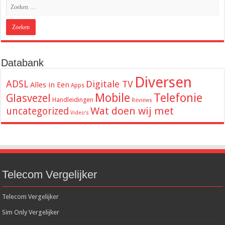
Databank
Diversen
ADSL
Digitale TV
Alles in Een
Apps
Mobile
Telefonie
Glasvezel
Handleidingen
Reviews
Wat doen wij met
uncategorized
Video's
Telecom Vergelijker
Telecom Vergelijker
Sim Only Vergelijker