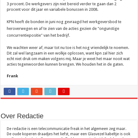
De beste audio en beelden thuis: dit heb je hiervoor nodig
3 procent. De werkgevers zijn niet bereid verder te gaan dan 2
procent voor dit jaar en variabele bonussen in 2008.
KPN heeft de bonden in juni nog gevraagd het werkgeversbod te
heroverwegen en af te zien van de acties gezien de "ongunstige
concurrentiepositie" van het bedrijf.
We wachten weer af, maar tot nu toe is het nog vriendelijk te noemen.
Dit zal wel langzaam in een wolkje oplossen, want kpn zal hier zich
echt niet druk om maken volgens mij. Maar je weet het maar nooit wat
acties tegenwoorden kunnen brengen. We houden het in de gaten.
Frank
Over Redactie
De redactie is een telecommunicatie freak in het algemeen zeg maar.
De oude koperen draadjes het liefst, maar een Glasvezel kabeltje is ook