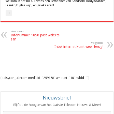
welkom in het huis. Tevens een liefhebber van : Android, Bodyboarden,
Frankrijk, glas wijn, en grieks eten!
Voorgaand
Infonummer 1850 past website
aan
Volgende
Inbel internet komt weer terug!
[daisycon_telecom mediaid="259158" amount="10" subid=""]
Nieuwsbrief
Blijf op de hoogte van het laatste Telecom Nieuws & Meer!