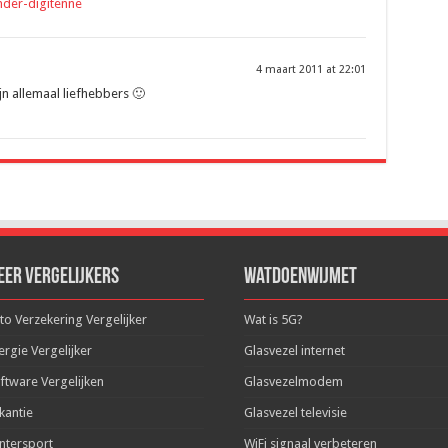
nder-digitenne
4 maart 2011 at 22:01
ijn allemaal liefhebbers 🙂
eer Vergelijkers
WatDoenWijMet
to Verzekering Vergelijker
Wat is 5G?
ergie Vergelijker
Glasvezel internet
ftware Vergelijken
Glasvezelmodem
kantie
Glasvezel televisie
ntersport
WiFi signaal verbeteren