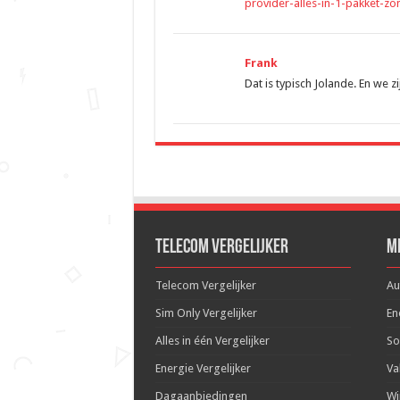
provider-alles-in-1-pakket-zo
Frank
Dat is typisch Jolande. En we z
Telecom Vergelijker
M
Telecom Vergelijker
Au
Sim Only Vergelijker
En
Alles in één Vergelijker
So
Energie Vergelijker
Va
Dagaanbiedingen
Wi