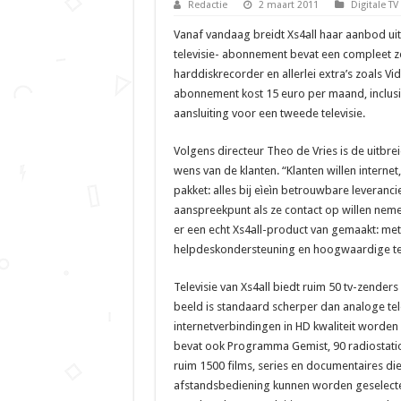
Redactie
2 maart 2011
Digitale TV
Vanaf vandaag breidt Xs4all haar aanbod uit m
televisie- abonnement bevat een compleet z
harddiskrecorder en allerlei extra’s zoals Vi
abonnement kost 15 euro per maand, inclusi
aansluiting voor een tweede televisie.
Volgens directeur Theo de Vries is de uitbre
wens van de klanten. “Klanten willen internet,
pakket: alles bij eìeìn betrouwbare leveranci
aanspreekpunt als ze contact op willen neme
er een echt Xs4all-product van gemaakt: met
helpdeskondersteuning en hoogwaardige te
Televisie van Xs4all biedt ruim 50 tv-zender
beeld is standaard scherper dan analoge tele
internetverbindingen in HD kwaliteit worde
bevat ook Programma Gemist, 90 radiostati
ruim 1500 films, series en documentaires di
afstandsbediening kunnen worden geselect