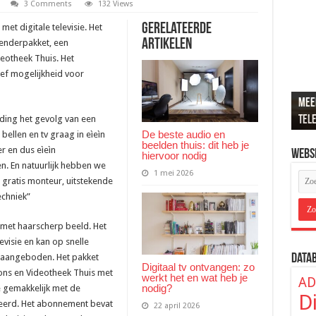
3 Comments
132 Views
Gerelateerde
et digitale televisie. Het
Artikelen
enderpakket, een
deotheek Thuis. Het
ef mogelijkheid voor
Meer
Recr
Loun
De b
ADSL
tel
popu
de j
hier
ver
iding het gevolg van een
De beste audio en
 bellen en tv graag in eìeìn
beelden thuis: dit heb je
er en dus eìeìn
Webs
hiervoor nodig
n. En natuurlijk hebben we
1 mei 2026
 gratis monteur, uitstekende
chniek”
s met haarscherp beeld. Het
visie en kan op snelle
Data
n aangeboden. Het pakket
Digitaal tv ontvangen: zo
ons en Videotheek Thuis met
werkt het en wat heb je
AD
nodig?
e gemakkelijk met de
D
eerd. Het abonnement bevat
22 april 2026