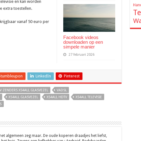
televisie en kan worden
Hand
 extra toestellen.
Te
Wa
erkrijgbaar vanaf 50 euro per
Facebook videos
downloaden op een
simpele manier
27 februari 2026
Stumbleupon
LinkedIn
Pinterest
TV ZENDERS XS4ALL GLASVEZEL
VADSL
XS4ALL GLASVEZEL
XS4ALL HDTV
XS4ALL TELEVISIE
S
 het algemeen zeg maar. De oude koperen draadjes het liefst,
 het huis. Tevens een liefhebber van : Android, Bodyboarden,