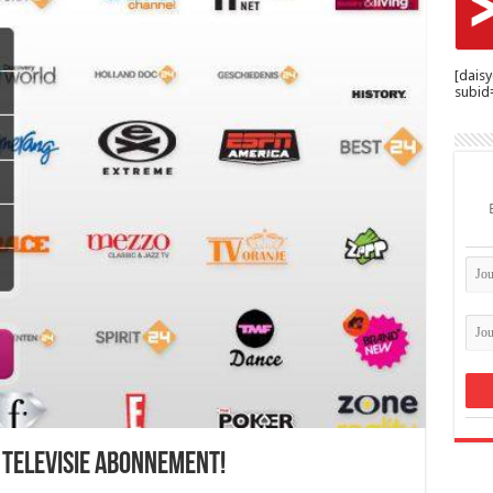
[dais
subid=
 televisie abonnement!