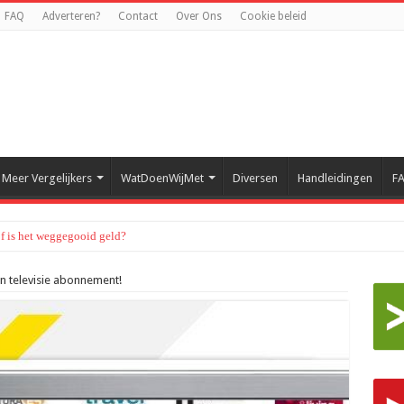
FAQ
Adverteren?
Contact
Over Ons
Cookie beleid
Meer Vergelijkers
WatDoenWijMet
Diversen
Handleidingen
F
of is het weggegooid geld?
en televisie abonnement!