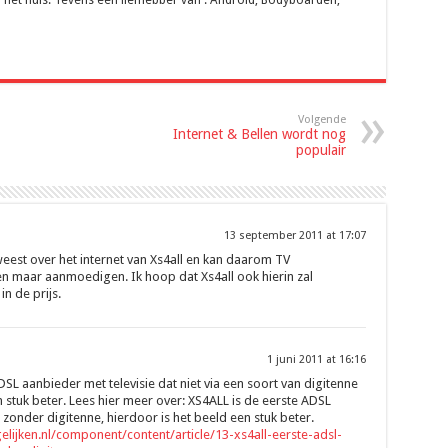
Volgende
Internet & Bellen wordt nog
populair
13 september 2011 at 17:07
weest over het internet van Xs4all en kan daarom TV
n maar aanmoedigen. Ik hoop dat Xs4all ook hierin zal
in de prijs.
1 juni 2011 at 16:16
SL aanbieder met televisie dat niet via een soort van digitenne
n stuk beter. Lees hier meer over: XS4ALL is de eerste ADSL
 zonder digitenne, hierdoor is het beeld een stuk beter.
elijken.nl/component/content/article/13-xs4all-eerste-adsl-