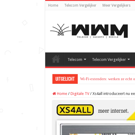
Home
Telecom Vergelijker
Meer Vergelijkers
Telecom
Telecom Vergelijker
Uitgelicht
Wi-Fi-extenders: werken ze echt 
Home
/
Digitale TV
/
Xs4all introduceert nu e