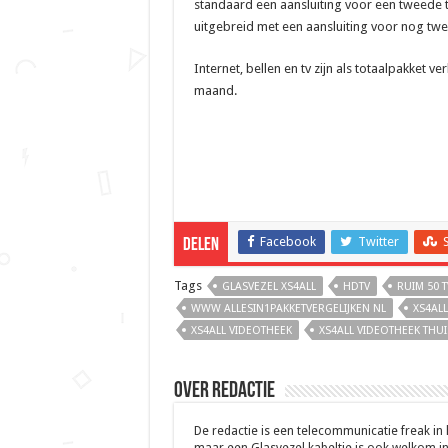
standaard een aansluiting voor een tweede 
uitgebreid met een aansluiting voor nog twee
Internet, bellen en tv zijn als totaalpakket v
maand.
Facebook
Twitter
Delen
Tags
GLASVEZEL XS4ALL
HDTV
RUIM 50 
WWW ALLESIN1PAKKETVERGELIJKEN NL
XS4ALL
XS4ALL VIDEOTHEEK
XS4ALL VIDEOTHEEK THUI
Over Redactie
De redactie is een telecommunicatie freak in
maar een Glasvezel kabeltje is ook welkom in