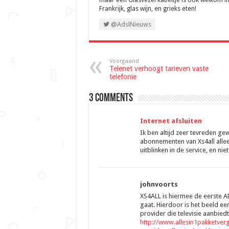
Frankrijk, glas wijn, en grieks eten!
@AdslNieuws
Voorgaand
Telenet verhoogt tarieven vaste
telefonie
3 comments
Internet afsluiten
Ik ben altijd zeer tevreden ge
abonnementen van Xs4all allee
uitblinken in de service, en niet 
johnvoorts
XS4ALL is hiermee de eerste AD
gaat. Hierdoor is het beeld ee
provider die televisie aanbiedt
http://www.allesin1pakketverg