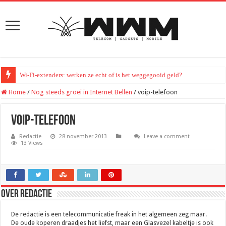
Wi-Fi-extenders: werken ze echt of is het weggegooid geld?
Home
/
Nog steeds groei in Internet Bellen
/
voip-telefoon
voip-telefoon
Redactie
28 november 2013
Leave a comment
13 Views
Over Redactie
De redactie is een telecommunicatie freak in het algemeen zeg maar.
De oude koperen draadjes het liefst, maar een Glasvezel kabeltje is ook