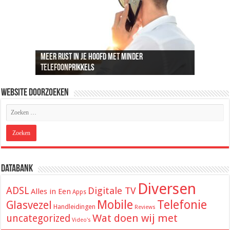
Meer rust in je hoofd met minder
Recreatief doelschieten groeit uit tot een
Loungeset kopen: 9 tips voor het uitzoeken van
De beste audio en beelden thuis: dit heb je
ADSL snelheid uitgelegd: wat je kunt
telefoonprikkels
populaire vrijetijdsbesteding
de juiste set
hiervoor nodig
verwachten van je internetverbinding
Website Doorzoeken
Databank
Diversen
ADSL
Digitale TV
Alles in Een
Apps
Mobile
Telefonie
Glasvezel
Handleidingen
Reviews
Wat doen wij met
uncategorized
Video's