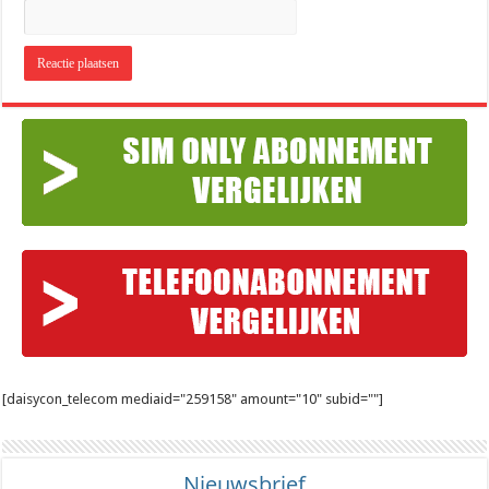
[daisycon_telecom mediaid="259158" amount="10" subid=""]
Nieuwsbrief