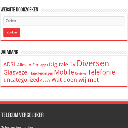
Website Doorzoeken
Databank
Diversen
ADSL
Digitale TV
Alles in Een
Apps
Mobile
Telefonie
Glasvezel
Handleidingen
Reviews
Wat doen wij met
uncategorized
Video's
Telecom Vergelijker
Telecom Vergelijker