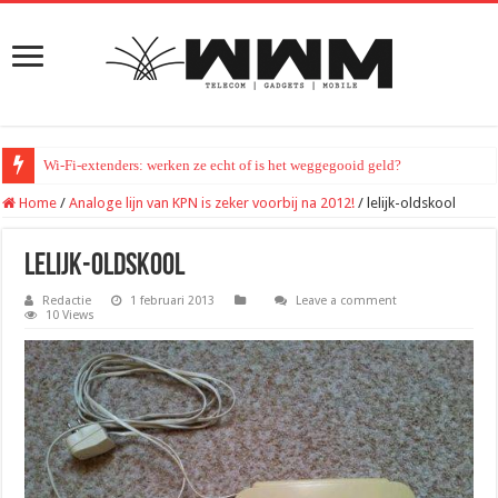
Wi-Fi-extenders: werken ze echt of is het weggegooid geld?
Home
/
Analoge lijn van KPN is zeker voorbij na 2012!
/
lelijk-oldskool
lelijk-oldskool
Redactie
1 februari 2013
Leave a comment
10 Views