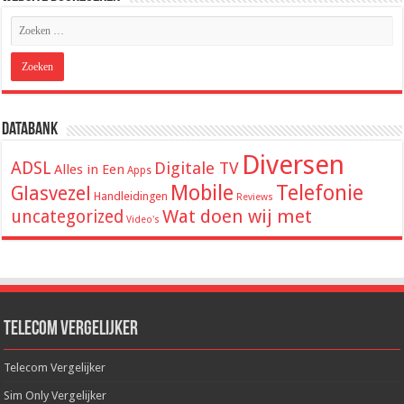
Databank
Diversen
ADSL
Digitale TV
Alles in Een
Apps
Mobile
Telefonie
Glasvezel
Handleidingen
Reviews
Wat doen wij met
uncategorized
Video's
Telecom Vergelijker
Telecom Vergelijker
Sim Only Vergelijker