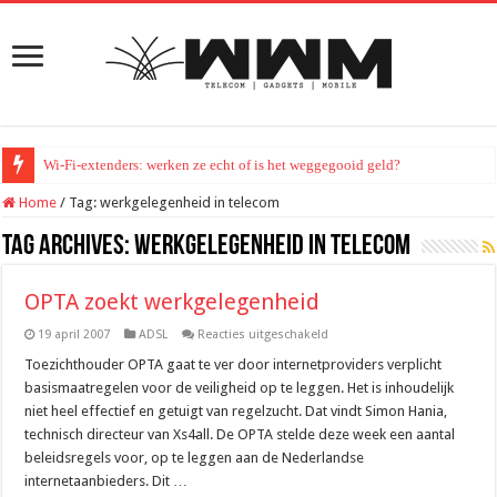
Wi-Fi-extenders: werken ze echt of is het weggegooid geld?
Home
/
Tag:
werkgelegenheid in telecom
Tag Archives:
werkgelegenheid in telecom
OPTA zoekt werkgelegenheid
voor
19 april 2007
ADSL
Reacties uitgeschakeld
OPTA
zoekt
Toezichthouder OPTA gaat te ver door internetproviders verplicht
werkgelegenheid
basismaatregelen voor de veiligheid op te leggen. Het is inhoudelijk
niet heel effectief en getuigt van regelzucht. Dat vindt Simon Hania,
technisch directeur van Xs4all. De OPTA stelde deze week een aantal
beleidsregels voor, op te leggen aan de Nederlandse
internetaanbieders. Dit …