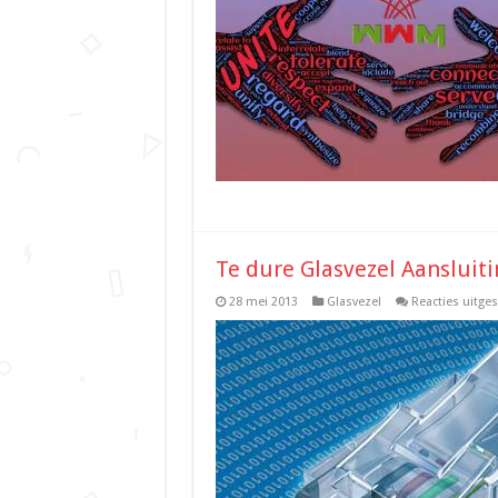
Te dure Glasvezel Aansluiti
28 mei 2013
Glasvezel
Reacties uitge