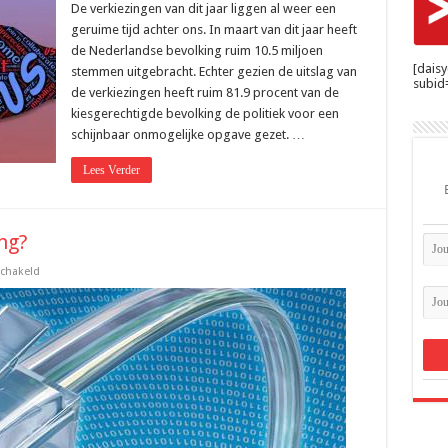
doen
De verkiezingen van dit jaar liggen al weer een
wij
geruime tijd achter ons. In maart van dit jaar heeft
met
de
de Nederlandse bevolking ruim 10.5 miljoen
kabinetsformatie?
[dais
stemmen uitgebracht. Echter gezien de uitslag van
subid=
de verkiezingen heeft ruim 81.9 procent van de
kiesgerechtigde bevolking de politiek voor een
schijnbaar onmogelijke opgave gezet. …
Lees Verder
ng?
voor
schakeld
Te
dure
Glasvezel
Aansluiting?