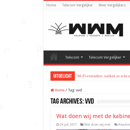
Home
Telecom Vergelijker
Meer Vergelijkers
Telecom
Telecom Vergelijker
Uitgelicht
Wi-Fi-extenders: werken ze echt 
Home
/
Tag:
vvd
Tag Archives:
vvd
Wat doen wij met de kabin
24 juli 2017
Wat doen wij met
Reactie