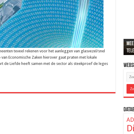
Meer
Recr
Loun
De b
ADSL
tel
popu
de j
hier
ver
meenten teveel rekenen voor het aanleggen van glasvezel/snel
mp van Economische Zaken hierover gaat praten met lokale
art de Liefde heeft samen met de sector als steekproef de leges
Webs
Data
AD
D