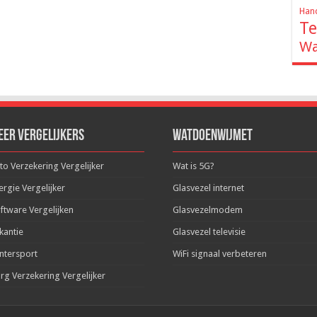
Hand
Te
Wa
eer Vergelijkers
WatDoenWijMet
to Verzekering Vergelijker
Wat is 5G?
ergie Vergelijker
Glasvezel internet
ftware Vergelijken
Glasvezelmodem
kantie
Glasvezel televisie
ntersport
WiFi signaal verbeteren
rg Verzekering Vergelijker