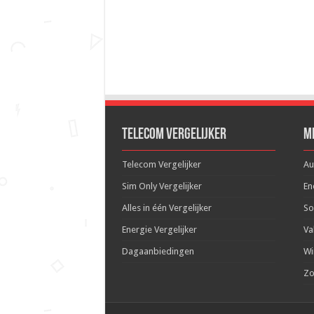
Telecom Vergelijker
M
Telecom Vergelijker
Au
Sim Only Vergelijker
En
Alles in één Vergelijker
So
Energie Vergelijker
Va
Dagaanbiedingen
Wi
Zo