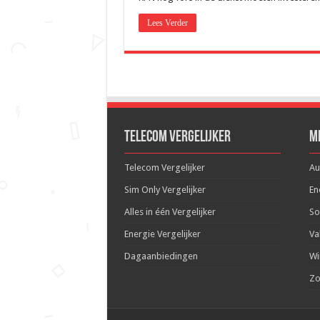
Lees Verder
Telecom Vergelijker
M
Telecom Vergelijker
Au
Sim Only Vergelijker
En
Alles in één Vergelijker
So
Energie Vergelijker
Va
Dagaanbiedingen
Wi
Zo