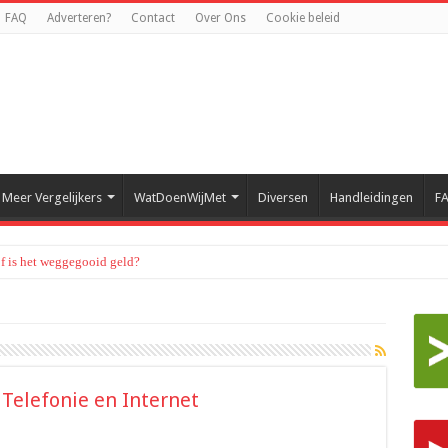
FAQ
Adverteren?
Contact
Over Ons
Cookie beleid
Meer Vergelijkers
WatDoenWijMet
Diversen
Handleidingen
F
of is het weggegooid geld?
Telefonie en Internet