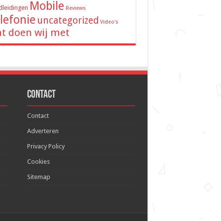
Mobile
leidingen
Reviews
lefonie
uncategorized
Video's
t doen wij met
Contact
Contact
Adverteren
Privacy Policy
Cookies
Sitemap