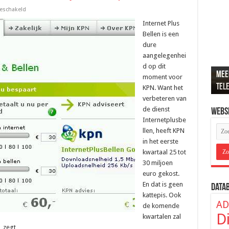
voor
geschakeld
De
kosten
Internet Plus
van
Bellen is een
Internet
Plus
dure
Bellen
aangelegenhei
:
10
d op dit
miljoen
Meer
Recr
Loun
De b
ADSL
euro
moment voor
per
tel
popu
de j
hier
ver
KPN. Want het
maand
verbeteren van
de dienst
Webs
Internetplusbe
llen, heeft KPN
in het eerste
kwartaal 25 tot
30 miljoen
euro gekost.
En dat is geen
Data
kattepis. Ook
AD
de komende
D
kwartalen zal
, zegt …