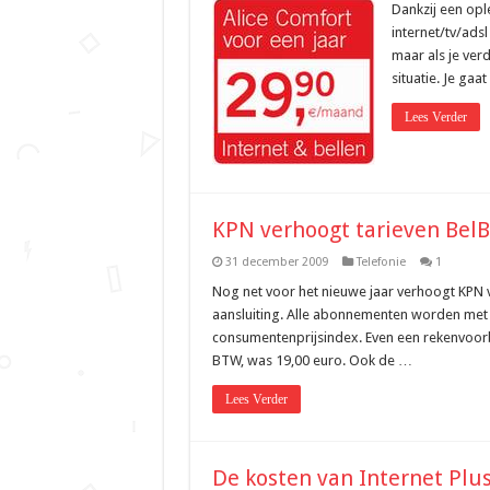
Dankzij een opl
internet/tv/adsl
maar als je verd
situatie. Je ga
Lees Verder
KPN verhoogt tarieven BelB
31 december 2009
Telefonie
1
Nog net voor het nieuwe jaar verhoogt KPN v
aansluiting. Alle abonnementen worden met
consumentenprijsindex. Even een rekenvoorbe
BTW, was 19,00 euro. Ook de …
Lees Verder
De kosten van Internet Plus