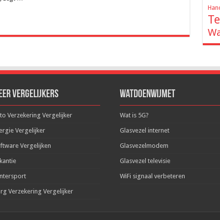
Hand
Te
Wa
eer Vergelijkers
WatDoenWijMet
to Verzekering Vergelijker
Wat is 5G?
ergie Vergelijker
Glasvezel internet
ftware Vergelijken
Glasvezelmodem
kantie
Glasvezel televisie
ntersport
WiFi signaal verbeteren
rg Verzekering Vergelijker