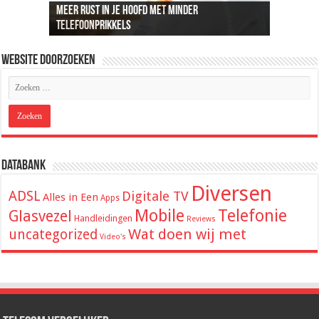
Meer rust in je hoofd met minder
Recreatief doelschieten groeit uit tot een
Loungeset kopen: 9 tips voor het uitzoeken van
De beste audio en beelden thuis: dit heb je
ADSL snelheid uitgelegd: wat je kunt
telefoonprikkels
populaire vrijetijdsbesteding
de juiste set
hiervoor nodig
verwachten van je internetverbinding
Website Doorzoeken
Databank
Diversen
ADSL
Digitale TV
Alles in Een
Apps
Mobile
Telefonie
Glasvezel
Handleidingen
Reviews
Wat doen wij met
uncategorized
Video's