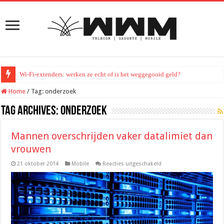
Wi-Fi-extenders: werken ze echt of is het weggegooid geld?
Home
/
Tag:
onderzoek
Tag Archives:
onderzoek
Mannen overschrijden vaker datalimiet dan
vrouwen
voor
21 oktober 2014
Mobile
Reacties uitgeschakeld
Mannen
overschrijden
vaker
datalimiet
dan
vrouwen