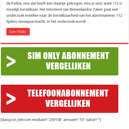
onderzoek
de Politie, nou dat heeft een staartje gekregen. Hou je vast, want 112 is
naar
onbereikbaar
moeilijk bereikbaar. Het ministerie van Binnenlandse Zaken gaat een
112
onderzoek instellen naar de bereikbaarheid van het alarmnummer 112
tijdens nieuwjaarsnacht. In het onderzoek wordt …
Lees Verder
[daisycon_telecom mediaid="259158" amount="10" subid=""]