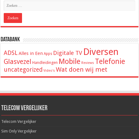
Databank
Diversen
ADSL
Digitale TV
Alles in Een
Apps
Mobile
Telefonie
Glasvezel
Handleidingen
Reviews
Wat doen wij met
uncategorized
Video's
Telecom Vergelijker
Telecom Vergelijker
Sim Only Vergelijker