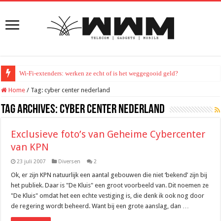
Wi-Fi-extenders: werken ze echt of is het weggegooid geld?
Home
/
Tag:
cyber center nederland
Tag Archives:
cyber center nederland
Exclusieve foto’s van Geheime Cybercenter
van KPN
23 juli 2007
Diversen
2
Ok, er zijn KPN natuurlijk een aantal gebouwen die niet ‘bekend’ zijn bij
het publiek. Daar is "De Kluis" een groot voorbeeld van. Dit noemen ze
"De Kluis" omdat het een echte vestiging is, die denk ik ook nog door
de regering wordt beheerd. Want bij een grote aanslag, dan …