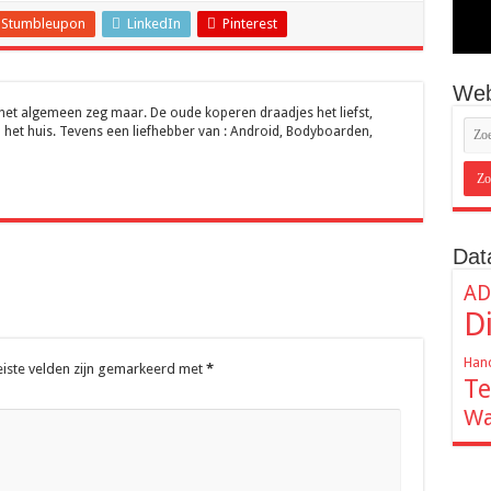
Stumbleupon
LinkedIn
Pinterest
Web
 het algemeen zeg maar. De oude koperen draadjes het liefst,
 het huis. Tevens een liefhebber van : Android, Bodyboarden,
Dat
AD
D
Hand
eiste velden zijn gemarkeerd met
*
Te
Wa