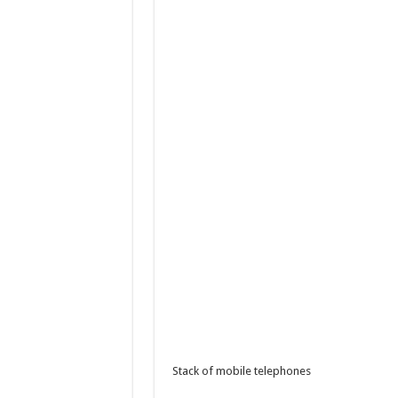
Waarom meer leads niet automa
Hoe online bestellen bepaalt w
De beste audio en beelden thui
Stack of mobile telephones