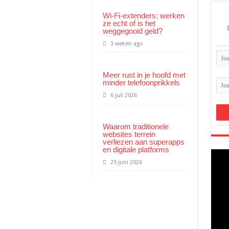
tisch meer klanten opleveren
Wi-Fi-extenders: werken
ze echt of is het
at er in jouw hamburgerbakje zit
weggegooid geld?
s: dit heb je hiervoor nodig
3 weken ago
Meer rust in je hoofd met
minder telefoonprikkels
6 juli 2026
Waarom traditionele
websites terrein
verliezen aan superapps
en digitale platforms
25 juni 2026