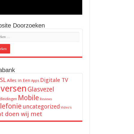
site Doorzoeken
abank
SL
Digitale TV
Alles in Een
Apps
iversen
Glasvezel
Mobile
leidingen
Reviews
lefonie
uncategorized
Video's
t doen wij met