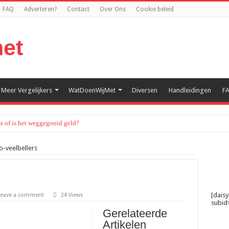
FAQ
Adverteren?
Contact
Over Ons
Cookie beleid
Meer Vergelijkers
WatDoenWijMet
Diversen
Handleidingen
F
t of is het weggegooid geld?
er telefoonprikkels
o-veelbellers
errein verliezen aan superapps en digitale platforms
uit tot een populaire vrijetijdsbesteding
allatie? Het proces simpel uitgelegd
[dais
Leave a comment
24 Views
subid=
lijf je langer buiten genieten
Gerelateerde
et uitzoeken van de juiste set
Artikelen