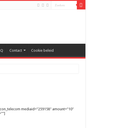
AQ
Contact
Cookie beleid
ycon_telecom mediaid="259158" amount="10"
""]