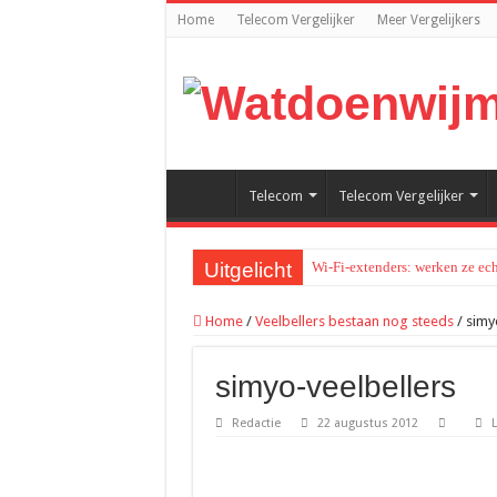
Home
Telecom Vergelijker
Meer Vergelijkers
Telecom
Telecom Vergelijker
Uitgelicht
Wi-Fi-extenders: werken ze ech
Meer rust in je hoofd met mind
Home
/
Veelbellers bestaan nog steeds
/
simy
Waarom traditionele websites t
Recreatief doelschieten groeit 
simyo-veelbellers
Hoe werkt een ontijzeringsinst
Redactie
22 augustus 2012
Van zomeravond tot najaar: zo b
Loungeset kopen: 9 tips voor h