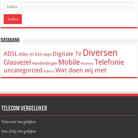
Databank
Diversen
ADSL
Digitale TV
Alles in Een
Apps
Mobile
Telefonie
Glasvezel
Handleidingen
Reviews
Wat doen wij met
uncategorized
Video's
Telecom Vergelijker
Telecom Vergelijker
Sim Only Vergelijker