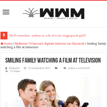
Wi-Fi-extenders: werken ze echt of is het weggegooid geld?
Home
/
Multivisie TV lanceert digitale televisie via Glasvezel
/
Smiling family
watching a film at television
Smiling family watching a film at television
Redactie
15 november 2011
Leave a comment
13 Views