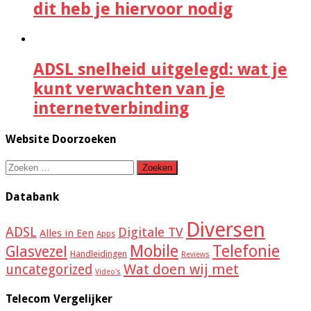
dit heb je hiervoor nodig
ADSL snelheid uitgelegd: wat je
kunt verwachten van je
internetverbinding
Website Doorzoeken
Zoeken
naar:
Databank
Diversen
ADSL
Digitale TV
Alles in Een
Apps
Mobile
Telefonie
Glasvezel
Handleidingen
Reviews
Wat doen wij met
uncategorized
Video's
Telecom Vergelijker