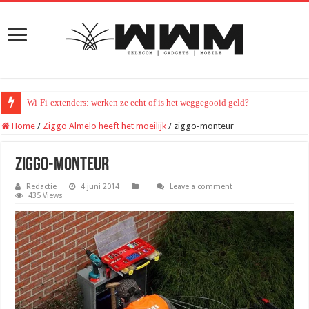
Wi-Fi-extenders: werken ze echt of is het weggegooid geld?
Home
/
Ziggo Almelo heeft het moeilijk
/
ziggo-monteur
ziggo-monteur
Redactie
4 juni 2014
Leave a comment
435 Views