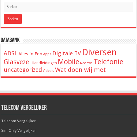
Databank
Diversen
ADSL
Digitale TV
Alles in Een
Apps
Mobile
Telefonie
Glasvezel
Handleidingen
Reviews
Wat doen wij met
uncategorized
Video's
Telecom Vergelijker
Telecom Vergelijker
Sim Only Vergelijker