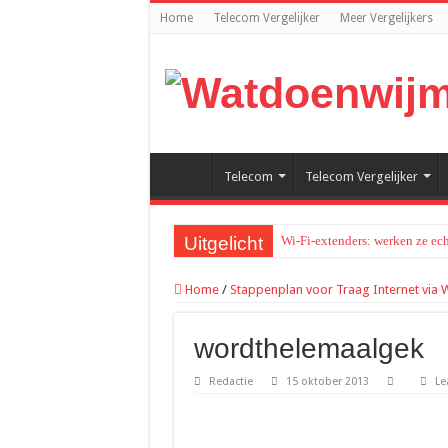
Home
Telecom Vergelijker
Meer Vergelijkers
Telecom
Telecom Vergelijker
Uitgelicht
Wi-Fi-extenders: werken ze ech
Meer rust in je hoofd met mind
Home
/
Stappenplan voor Traag Internet via W
Waarom traditionele websites t
Recreatief doelschieten groeit 
wordthelemaalgek
Hoe werkt een ontijzeringsinst
Redactie
15 oktober 2013
Le
Van zomeravond tot najaar: zo b
Loungeset kopen: 9 tips voor h