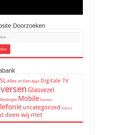
site Doorzoeken
abank
SL
Digitale TV
Alles in Een
Apps
iversen
Glasvezel
Mobile
leidingen
Reviews
lefonie
uncategorized
Video's
t doen wij met