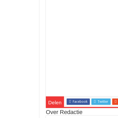
Waarom meer leads niet automa
Hoe online bestellen bepaalt w
De beste audio en beelden thui
Facebook
Twitter
Delen
Over Redactie