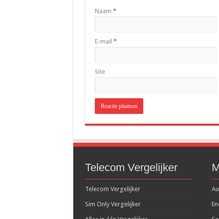
Naam
*
E-mail
*
Site
Telecom Vergelijker
M
Telecom Vergelijker
Au
Sim Only Vergelijker
En