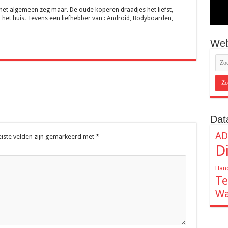
 het algemeen zeg maar. De oude koperen draadjes het liefst,
 het huis. Tevens een liefhebber van : Android, Bodyboarden,
Web
Dat
AD
eiste velden zijn gemarkeerd met
*
D
Hand
Te
Wa