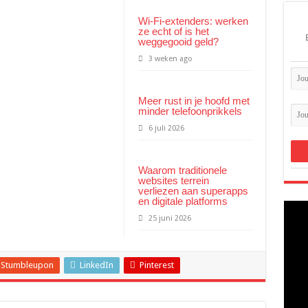
tisch meer klanten opleveren
Wi-Fi-extenders: werken
ze echt of is het
at er in jouw hamburgerbakje zit
weggegooid geld?
s: dit heb je hiervoor nodig
3 weken ago
Meer rust in je hoofd met
minder telefoonprikkels
6 juli 2026
Waarom traditionele
websites terrein
verliezen aan superapps
en digitale platforms
25 juni 2026
Stumbleupon
LinkedIn
Pinterest