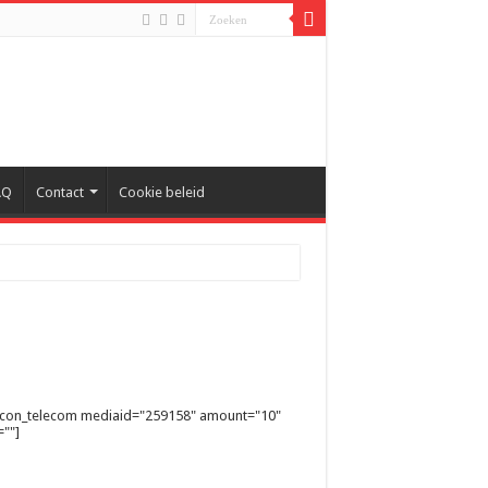
AQ
Contact
Cookie beleid
ycon_telecom mediaid="259158" amount="10"
""]