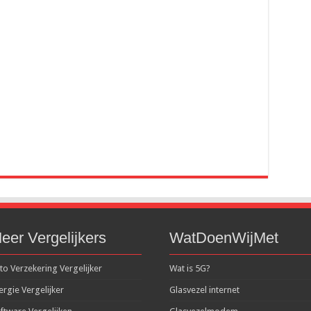
eer Vergelijkers
WatDoenWijMet
to Verzekering Vergelijker
Wat is 5G?
ergie Vergelijker
Glasvezel internet