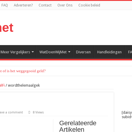
FAQ
Adverteren?
Contact
Over Ons
Cookie beleid
Meer Vergelijkers
WatDoenWijMet
Diversen
Handleidingen
F
t of is het weggegooid geld?
er telefoonprikkels
iFi
/
wordthelemaalgek
errein verliezen aan superapps en digitale platforms
uit tot een populaire vrijetijdsbesteding
allatie? Het proces simpel uitgelegd
[dais
ave a comment
8 Views
subid=
lijf je langer buiten genieten
Gerelateerde
et uitzoeken van de juiste set
Artikelen