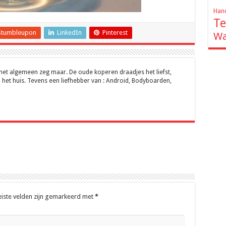
Hand
Te
Stumbleupon
LinkedIn
Pinterest
Wa
 het algemeen zeg maar. De oude koperen draadjes het liefst,
 het huis. Tevens een liefhebber van : Android, Bodyboarden,
eiste velden zijn gemarkeerd met
*