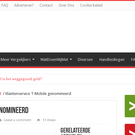
FAQ
Adverteren?
Contact
Over Ons
Cookie beleid
Meer Vergelijkers
WatDoenWijMet
Diversen
Handleidingen
F
of is het weggegooid geld?
rd
/
Klantenservice T-Mobile genomineerd
enomineerd
Leave a comment
13 Views
Gerelateerde