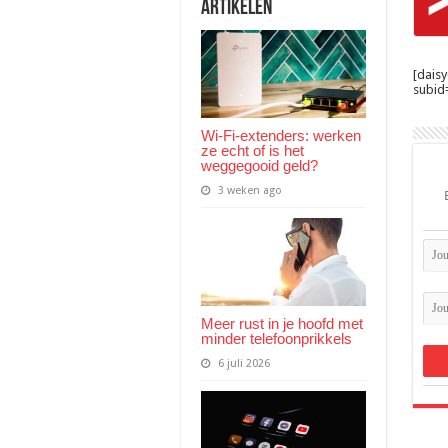
Artikelen
[dais
subid=
Wi-Fi-extenders: werken
ze echt of is het
weggegooid geld?
3 weken ago
Meer rust in je hoofd met
minder telefoonprikkels
6 juli 2026