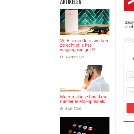
Artikelen
[dais
subid=
Wi-Fi-extenders: werken
ze echt of is het
weggegooid geld?
3 weken ago
Meer rust in je hoofd met
minder telefoonprikkels
6 juli 2026