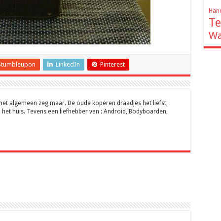
Hand
Te
Wa
Stumbleupon
LinkedIn
Pinterest
 het algemeen zeg maar. De oude koperen draadjes het liefst,
 het huis. Tevens een liefhebber van : Android, Bodyboarden,