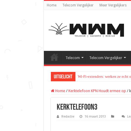
Home
Telecom Vergelijker
Meer Vergelijkers
Telecom
Telecom Vergelijker
Uitgelicht
Wi-Fi-extenders: werken ze echt 
Home
/
Kerktelefoon KPN Houdt ermee op
/
k
kerktelefoon3
Redactie
16 maart 2013
Le