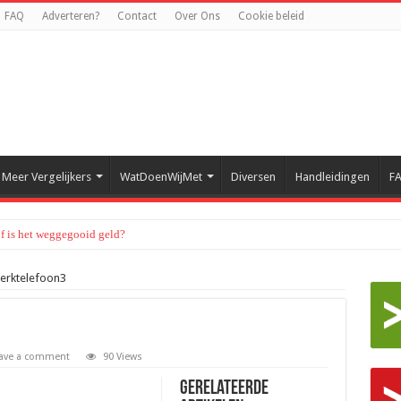
FAQ
Adverteren?
Contact
Over Ons
Cookie beleid
Meer Vergelijkers
WatDoenWijMet
Diversen
Handleidingen
F
of is het weggegooid geld?
erktelefoon3
ave a comment
90 Views
Gerelateerde