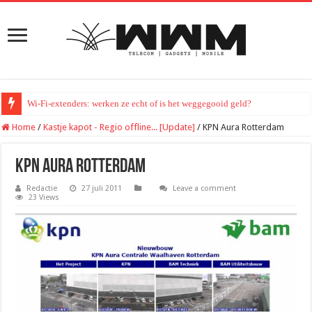
Wi-Fi-extenders: werken ze echt of is het weggegooid geld?
Home
/
Kastje kapot - Regio offline... [Update]
/
KPN Aura Rotterdam
KPN Aura Rotterdam
Redactie
27 juli 2011
Leave a comment
23 Views