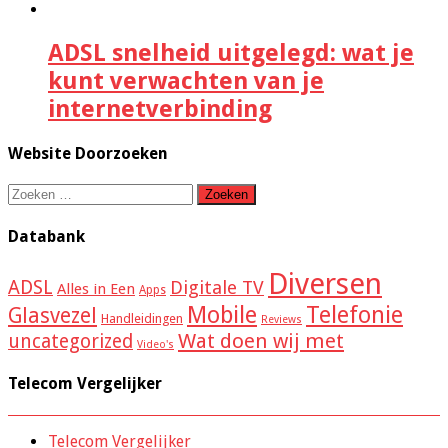
ADSL snelheid uitgelegd: wat je
kunt verwachten van je
internetverbinding
Website Doorzoeken
Zoeken
naar:
Databank
Diversen
ADSL
Digitale TV
Alles in Een
Apps
Mobile
Telefonie
Glasvezel
Handleidingen
Reviews
Wat doen wij met
uncategorized
Video's
Telecom Vergelijker
Telecom Vergelijker