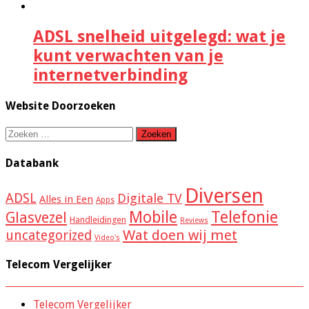
ADSL snelheid uitgelegd: wat je
kunt verwachten van je
internetverbinding
Website Doorzoeken
Zoeken
naar:
Databank
Diversen
ADSL
Digitale TV
Alles in Een
Apps
Mobile
Telefonie
Glasvezel
Handleidingen
Reviews
Wat doen wij met
uncategorized
Video's
Telecom Vergelijker
Telecom Vergelijker