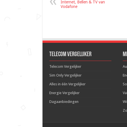
Internet, Bellen & TV van
Vodafone
Telecom Vergelijker
M
Telecom Vergelijker
Au
Sim Only Vergelijker
En
Alles in één Vergelijker
So
Energie Vergelijker
Va
Dagaanbiedingen
Wi
Zo