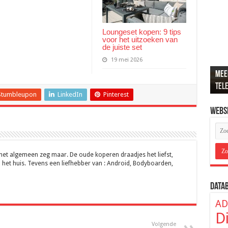
Loungeset kopen: 9 tips
voor het uitzoeken van
de juiste set
19 mei 2026
Meer
Recr
Loun
De b
ADSL
tel
popu
de j
hier
ver
Stumbleupon
LinkedIn
Pinterest
Webs
 het algemeen zeg maar. De oude koperen draadjes het liefst,
 het huis. Tevens een liefhebber van : Android, Bodyboarden,
Data
AD
D
Volgende