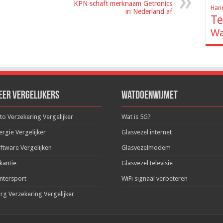
KPN schaft merknaam Getronics
Hand
in Nederland af
Te
Wa
eer Vergelijkers
WatDoenWijMet
to Verzekering Vergelijker
Wat is 5G?
ergie Vergelijker
Glasvezel internet
ftware Vergelijken
Glasvezelmodem
kantie
Glasvezel televisie
ntersport
WiFi signaal verbeteren
rg Verzekering Vergelijker