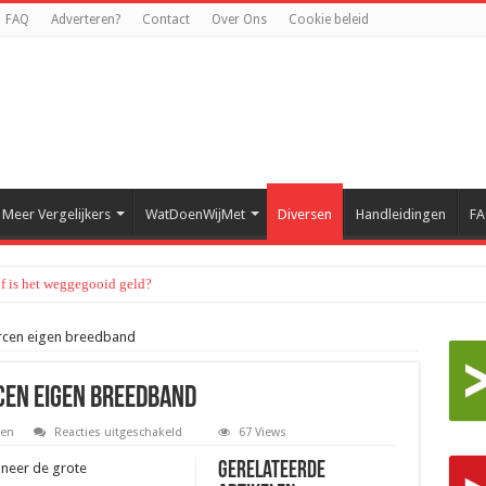
FAQ
Adverteren?
Contact
Over Ons
Cookie beleid
Meer Vergelijkers
WatDoenWijMet
Diversen
Handleidingen
F
of is het weggegooid geld?
rcen eigen breedband
en eigen breedband
voor
sen
Reacties uitgeschakeld
67 Views
Engelse
boeren
Gerelateerde
neer de grote
crowdsourcen