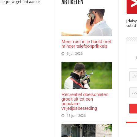
eigen
Artikelen
aar jouw gebied aan te
breedband
[dais
subid=
Meer rust in je hoofd met
minder telefoonprikkels
6 juli 2026
Recreatief doelschieten
groeit uit tot een
populaire
vrijetijdsbesteding
16 juni 2026