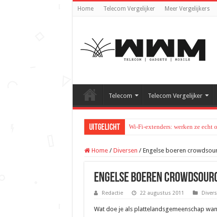
Home
Telecom Vergelijker
Meer Vergelijkers
Telecom
Telecom Vergelijker
Uitgelicht
Wi-Fi-extenders: werken ze echt 
Home
/
Diversen
/
Engelse boeren crowdsou
Engelse boeren crowdsourc
Redactie
22 augustus 2011
Diver
Wat doe je als plattelandsgemeenschap wan