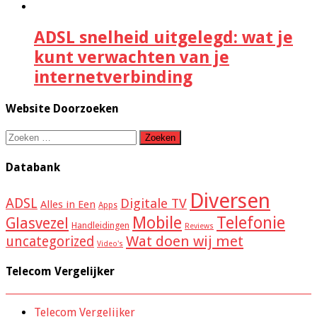
ADSL snelheid uitgelegd: wat je
kunt verwachten van je
internetverbinding
Website Doorzoeken
Zoeken
naar:
Databank
Diversen
ADSL
Digitale TV
Alles in Een
Apps
Mobile
Telefonie
Glasvezel
Handleidingen
Reviews
Wat doen wij met
uncategorized
Video's
Telecom Vergelijker
Telecom Vergelijker