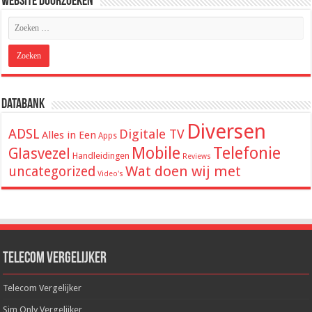
Website Doorzoeken
Databank
Diversen
ADSL
Digitale TV
Alles in Een
Apps
Mobile
Telefonie
Glasvezel
Handleidingen
Reviews
Wat doen wij met
uncategorized
Video's
Telecom Vergelijker
Telecom Vergelijker
Sim Only Vergelijker