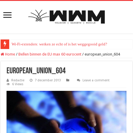
Wi-Fi-extenders: werken ze echt of is het weggegooid geld?
Home
/
Bellen binnen de EU max 60 eurocent
/
european_union_604
european_union_604
Redactie
7 december 2013
Leave a comment
6 Views