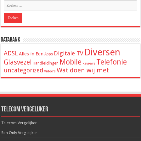
Databank
Diversen
ADSL
Digitale TV
Alles in Een
Apps
Mobile
Telefonie
Glasvezel
Handleidingen
Reviews
Wat doen wij met
uncategorized
Video's
Telecom Vergelijker
Telecom Vergelijker
Sim Only Vergelijker