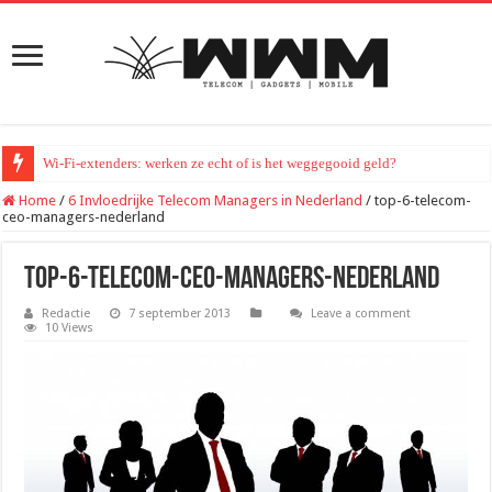
Wi-Fi-extenders: werken ze echt of is het weggegooid geld?
Home
/
6 Invloedrijke Telecom Managers in Nederland
/
top-6-telecom-
ceo-managers-nederland
top-6-telecom-ceo-managers-nederland
Redactie
7 september 2013
Leave a comment
10 Views