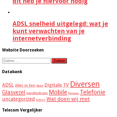
dit heb je hiervoor nodig
ADSL snelheid uitgelegd: wat je
kunt verwachten van je
internetverbinding
Website Doorzoeken
Zoeken
naar:
Databank
Diversen
ADSL
Digitale TV
Alles in Een
Apps
Mobile
Telefonie
Glasvezel
Handleidingen
Reviews
Wat doen wij met
uncategorized
Video's
Telecom Vergelijker