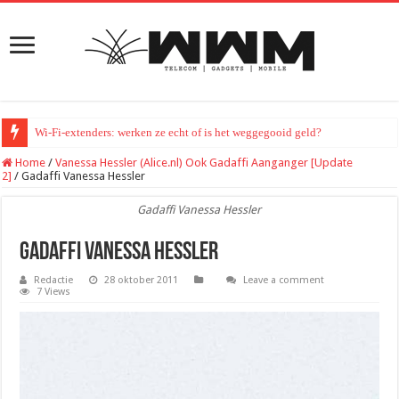
Wi-Fi-extenders: werken ze echt of is het weggegooid geld?
Home
/
Vanessa Hessler (Alice.nl) Ook Gadaffi Aanganger [Update
2]
/
Gadaffi Vanessa Hessler
Gadaffi Vanessa Hessler
Gadaffi Vanessa Hessler
Redactie
28 oktober 2011
Leave a comment
7 Views