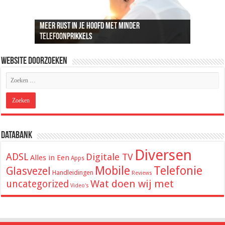
Meer rust in je hoofd met minder
Recreatief doelschieten groeit uit tot een
Loungeset kopen: 9 tips voor het uitzoeken van
De beste audio en beelden thuis: dit heb je
ADSL snelheid uitgelegd: wat je kunt
telefoonprikkels
populaire vrijetijdsbesteding
de juiste set
hiervoor nodig
verwachten van je internetverbinding
Website Doorzoeken
Databank
Diversen
ADSL
Digitale TV
Alles in Een
Apps
Mobile
Telefonie
Glasvezel
Handleidingen
Reviews
Wat doen wij met
uncategorized
Video's