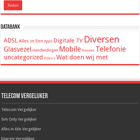
Databank
Diversen
ADSL
Digitale TV
Alles in Een
Apps
Mobile
Telefonie
Glasvezel
Handleidingen
Reviews
Wat doen wij met
uncategorized
Video's
Telecom Vergelijker
Telecom Vergelijker
Sim Only Vergelijker
Alles in één Vergelijker
Energie Vergelijker