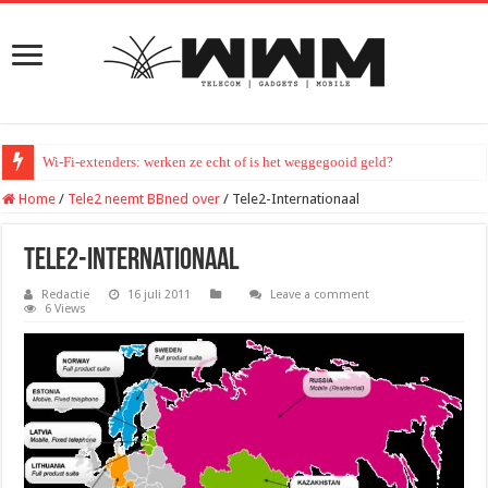
Wi-Fi-extenders: werken ze echt of is het weggegooid geld?
Home
/
Tele2 neemt BBned over
/
Tele2-Internationaal
Tele2-Internationaal
Redactie
16 juli 2011
Leave a comment
6 Views