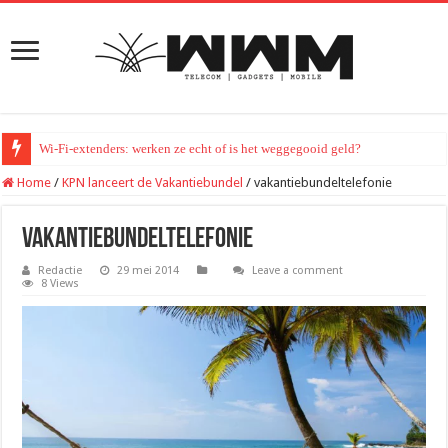
Wi-Fi-extenders: werken ze echt of is het weggegooid geld?
Home
/
KPN lanceert de Vakantiebundel
/
vakantiebundeltelefonie
vakantiebundeltelefonie
Redactie
29 mei 2014
Leave a comment
8 Views