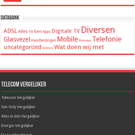
Databank
Diversen
ADSL
Digitale TV
Alles in Een
Apps
Mobile
Telefonie
Glasvezel
Handleidingen
Reviews
Wat doen wij met
uncategorized
Video's
Telecom Vergelijker
Telecom Vergelijker
Sim Only Vergelijker
Alles in één Vergelijker
Energie Vergelijker
Dagaanbiedingen