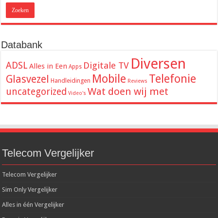
Databank
Diversen
ADSL
Digitale TV
Alles in Een
Apps
Mobile
Telefonie
Glasvezel
Handleidingen
Reviews
Wat doen wij met
uncategorized
Video's
Telecom Vergelijker
Telecom Vergelijker
Sim Only Vergelijker
Alles in één Vergelijker