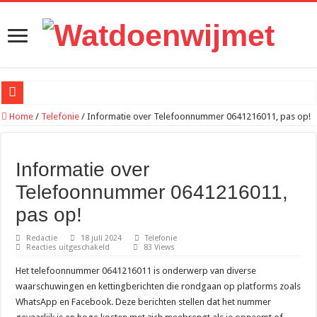
Wi-Fi-extenders: werken ze echt of is het weggegooid geld?
Home
/
Telefonie
/
Informatie over Telefoonnummer 0641216011, pas op!
Meer rust in je hoofd met minder telefoonprikkels
Waarom traditionele websites terrein verliezen aan superapps en digitale platfor
Informatie over
Recreatief doelschieten groeit uit tot een populaire vrijetijdsbesteding
Telefoonnummer 0641216011,
Hoe werkt een ontijzeringsinstallatie? Het proces simpel uitgelegd
pas op!
Van zomeravond tot najaar: zo blijf je langer buiten genieten
Redactie
18 juli 2024
Telefonie
voor
Reacties uitgeschakeld
83 Views
Loungeset kopen: 9 tips voor het uitzoeken van de juiste set
Informatie
over
Het telefoonnummer 0641216011 is onderwerp van diverse
Waarom meer leads niet automatisch meer klanten opleveren
Telefoonnummer
0641216011,
waarschuwingen en kettingberichten die rondgaan op platforms zoals
pas
Hoe online bestellen bepaalt wat er in jouw hamburgerbakje zit
WhatsApp en Facebook. Deze berichten stellen dat het nummer
op!