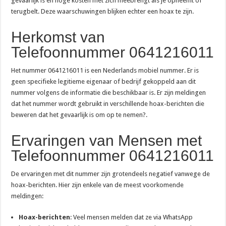
gevaarlijk is en hoge kosten met zich meebrengt als je opneemt of
De beste audio en beelden thuis: dit heb je hiervoor nodig
terugbelt. Deze waarschuwingen blijken echter een hoax te zijn.
Herkomst van
Telefoonnummer 0641216011
Het nummer 0641216011 is een Nederlands mobiel nummer. Er is
geen specifieke legitieme eigenaar of bedrijf gekoppeld aan dit
nummer volgens de informatie die beschikbaar is. Er zijn meldingen
dat het nummer wordt gebruikt in verschillende hoax-berichten die
beweren dat het gevaarlijk is om op te nemen?.
Ervaringen van Mensen met
Telefoonnummer 0641216011
De ervaringen met dit nummer zijn grotendeels negatief vanwege de
hoax-berichten. Hier zijn enkele van de meest voorkomende
meldingen:
Hoax-berichten
: Veel mensen melden dat ze via WhatsApp