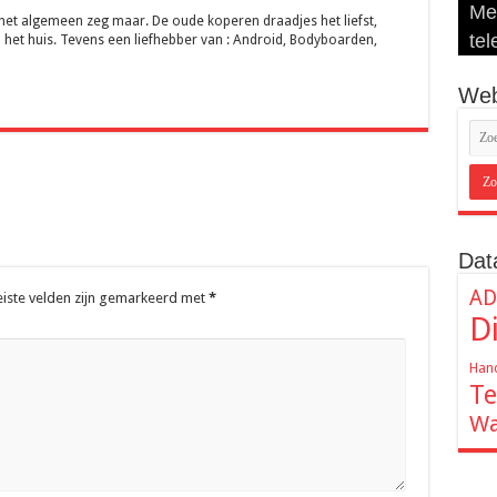
Mee
Rec
Lou
De 
kun
 het algemeen zeg maar. De oude koperen draadjes het liefst,
tel
een
uit
heb
int
 het huis. Tevens een liefhebber van : Android, Bodyboarden,
Web
Dat
AD
eiste velden zijn gemarkeerd met
*
D
Hand
Te
Wa