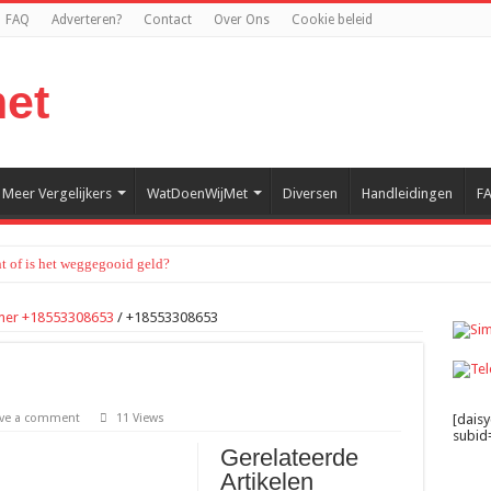
FAQ
Adverteren?
Contact
Over Ons
Cookie beleid
Meer Vergelijkers
WatDoenWijMet
Diversen
Handleidingen
F
t of is het weggegooid geld?
mmer +18553308653
/
+18553308653
ve a comment
11 Views
[dais
subid=
Gerelateerde
Artikelen