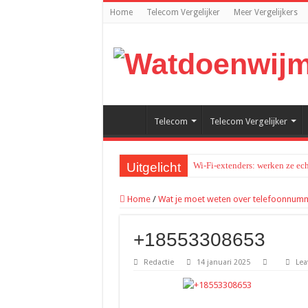
Home
Telecom Vergelijker
Meer Vergelijkers
Telecom
Telecom Vergelijker
Uitgelicht
Wi-Fi-extenders: werken ze ech
Home
/
Wat je moet weten over telefoonnu
+18553308653
Redactie
14 januari 2025
Lea