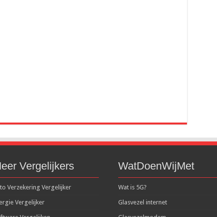
eer Vergelijkers
WatDoenWijMet
to Verzekering Vergelijker
Wat is 5G?
ergie Vergelijker
Glasvezel internet