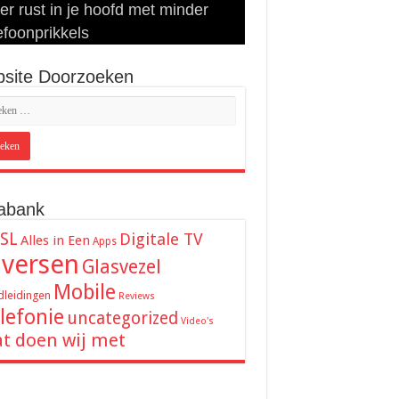
r rust in je hoofd met minder
reatief doelschieten groeit uit tot
ngeset kopen: 9 tips voor het
beste audio en beelden thuis: dit
t verwachten van je
efoonprikkels
 populaire vrijetijdsbesteding
zoeken van de juiste set
 je hiervoor nodig
ernetverbinding
site Doorzoeken
abank
SL
Digitale TV
Alles in Een
Apps
iversen
Glasvezel
Mobile
leidingen
Reviews
lefonie
uncategorized
Video's
t doen wij met