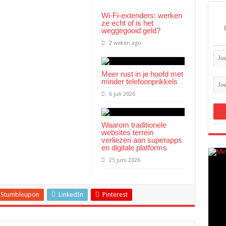
Wi-Fi-extenders: werken
ze echt of is het
weggegooid geld?
2 weken ago
Meer rust in je hoofd met
minder telefoonprikkels
6 juli 2026
Waarom traditionele
websites terrein
verliezen aan superapps
en digitale platforms
25 juni 2026
Stumbleupon
LinkedIn
Pinterest
ADS