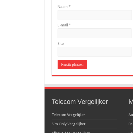
Naam
*
E-mail
*
Site
Telecom Vergelijker
M
Telecom Vergelijker
Au
Sim Only Vergelijker
En