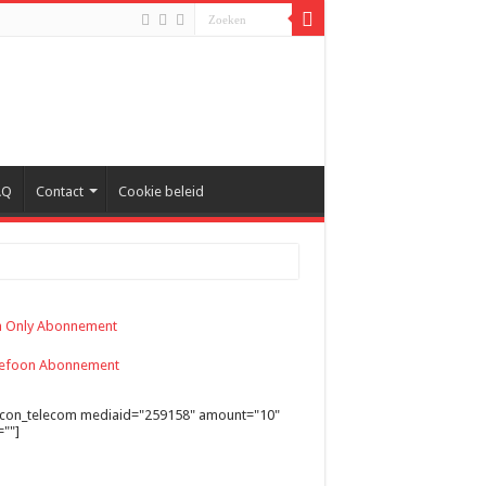
AQ
Contact
Cookie beleid
ycon_telecom mediaid="259158" amount="10"
""]