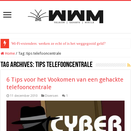
Wi-Fi-extenders: werken ze echt of is het weggegooid geld?
Home
/
Tag:
tips telefooncentrale
Tag Archives:
tips telefooncentrale
6 Tips voor het Vookomen van een gehackte
telefooncentrale
11 december 2010
Diversen
1