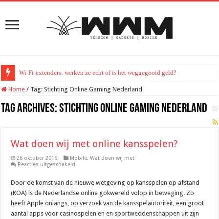
Wi-Fi-extenders: werken ze echt of is het weggegooid geld?
Home
/
Tag:
Stichting Online Gaming Nederland
Tag Archives:
Stichting Online Gaming Nederland
Wat doen wij met online kansspelen?
26 oktober 2016
Mobile
,
Wat doen wij met
voor
Reacties uitgeschakeld
Wat
doen
Door de komst van de nieuwe wetgeving op kansspelen op afstand
wij
met
(KOA) is de Nederlandse online gokwereld volop in beweging. Zo
online
kansspelen?
heeft Apple onlangs, op verzoek van de kansspelautoriteit, een groot
aantal apps voor casinospelen en en sportweddenschappen uit zijn