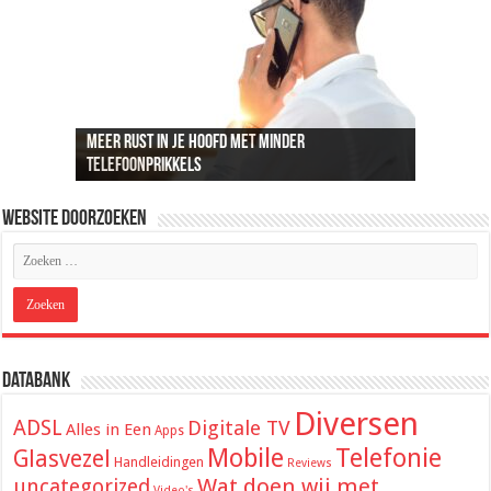
Meer rust in je hoofd met minder
Recreatief doelschieten groeit uit tot een
Loungeset kopen: 9 tips voor het uitzoeken van
De beste audio en beelden thuis: dit heb je
ADSL snelheid uitgelegd: wat je kunt
telefoonprikkels
populaire vrijetijdsbesteding
de juiste set
hiervoor nodig
verwachten van je internetverbinding
Website Doorzoeken
Databank
Diversen
ADSL
Digitale TV
Alles in Een
Apps
Mobile
Telefonie
Glasvezel
Handleidingen
Reviews
Wat doen wij met
uncategorized
Video's