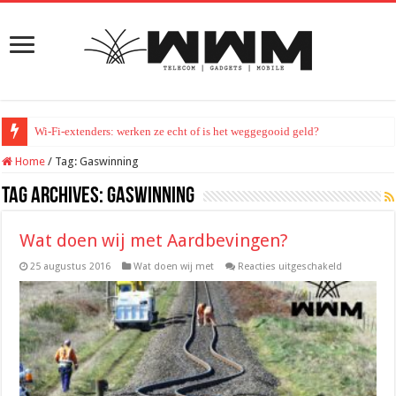
Wi-Fi-extenders: werken ze echt of is het weggegooid geld?
Home
/
Tag:
Gaswinning
Tag Archives:
Gaswinning
Wat doen wij met Aardbevingen?
voor
25 augustus 2016
Wat doen wij met
Reacties uitgeschakeld
Wat
doen
wij
met
Aardbeving